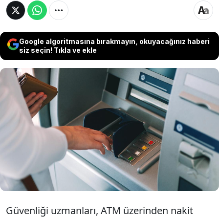
Google algoritmasına bırakmayın, okuyacağınız haberi
siz seçin! Tıkla ve ekle
Uzmanlar, ATM işlemlerinin ardından basılan
bilgi fişlerinin içerdiği finansal verilerin
dolandırıcılık riskini artırdığı konusunda
uyarıda bulunarak, bakiyelerin dijital kanallar
üzerinden takip edilmesini tavsiye etti.
Uzmanlardan imha edin uyarısı yapıldı...
Güvenliği uzmanları, ATM üzerinden nakit