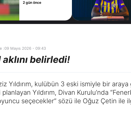
2 gün önce
e :
09 Mayıs 2026 - 09:43
 aklını belirledi!
 Yıldırım, kulübün 3 eski ismiyle bir araya 
 planlayan Yıldırım, Divan Kurulu’nda “Fener
oyuncu seçecekler” sözü ile Oğuz Çetin ile il