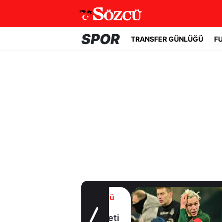
SPOR
TRANSFER GÜNLÜĞÜ
F
Transfer Günlüğü
Beşiktaş
Uruguaylı forveti