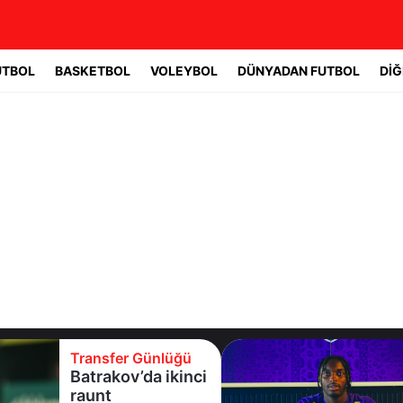
UTBOL
BASKETBOL
VOLEYBOL
DÜNYADAN FUTBOL
DİĞ
Transfer Günlüğü
Batrakov’da ikinci
raunt