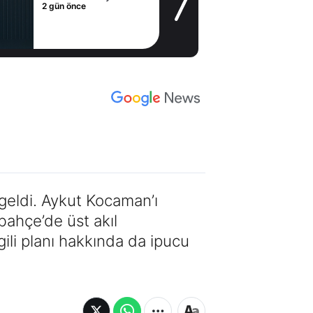
2 gün önce
geldi. Aykut Kocaman’ı
bahçe’de üst akıl
gili planı hakkında da ipucu