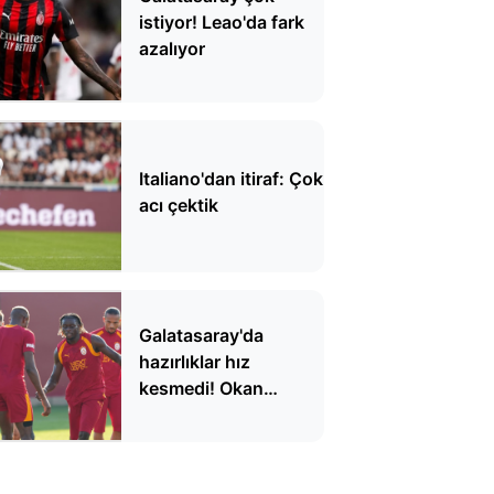
istiyor! Leao'da fark
azalıyor
Italiano'dan itiraf: Çok
acı çektik
Galatasaray'da
hazırlıklar hız
kesmedi! Okan
Buruk'tan taktik
detaylar