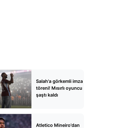
Salah'a görkemli imza
töreni! Mısırlı oyuncu
şaştı kaldı
Atletico Mineiro'dan