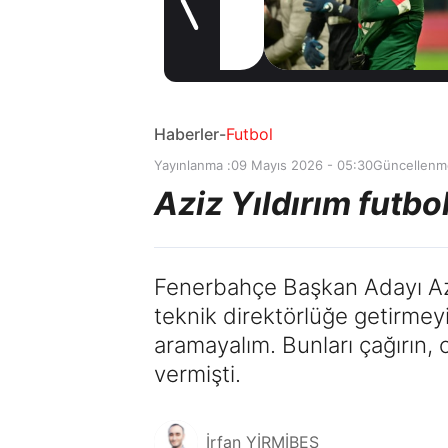
kiralama
2 gün önce
konusunda Al
Hilal ile anlaştı!
Adım adım Nunez
Haberler
-
Futbol
Yayınlanma :
09 Mayıs 2026 - 05:30
Güncellenm
Aziz Yıldırım futbol
Fenerbahçe Başkan Adayı Aziz
teknik direktörlüğe getirmeyi
aramayalım. Bunları çağırın, 
vermişti.
İrfan YİRMİBEŞ