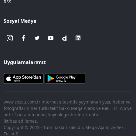
RSS
Sosyal Medya
Uygulamalarımız
www.sozcu.com.tr internet sitesinde yayınlanan yazı, haber ve
fotoğrafların her türlü telif hakkı Mega Ajans ve Rek. Tic. A.Ş'ye
aittir. İzin alınmadan, kaynak gösterilerek dahi
iktibas edilemez.
Copyright © 2023 - Tüm hakları saklıdır. Mega Ajans ve Rek.
Tic. A.Ş.