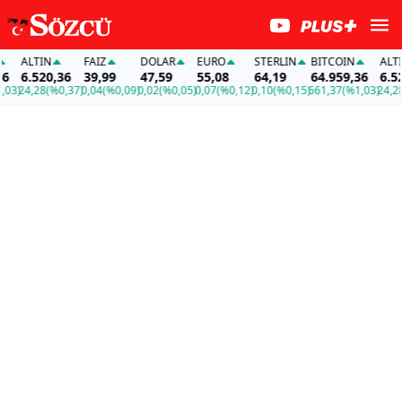
ALTIN
FAİZ
DOLAR
EURO
STERLIN
BITCOIN
ALTIN
6.520,36
39,99
47,59
55,08
64,19
64.959,36
6.520
3)
24,28
(%0,37)
0,04
(%0,09)
0,02
(%0,05)
0,07
(%0,12)
0,10
(%0,15)
661,37
(%1,03)
24,28
(%