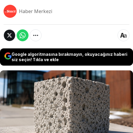
Haber Merkezi
Google algoritmasına bırakmayın, okuyacağınız haberi
siz seçin! Tıkla ve ekle
ABD’deki Worcester Polytechnic Institute
araştırmacıları, karbondioksiti emerek
depolayabilen yeni bir yapı malzemesi geliştirdi.
Geleneksel betona alternatif olarak tasarlanan
biyolojik bazlı malzemenin, inşaat sektöründeki
karbon salımını azaltabileceği belirtiliyor.