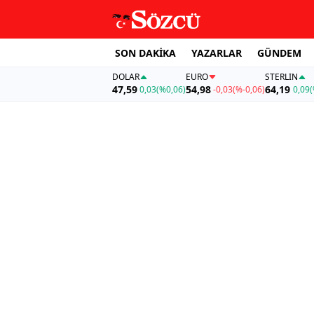
SON DAKİKA
YAZARLAR
GÜNDEM
DOLAR
EURO
STERLIN
47,59
54,98
64,19
0,03
(%0,06)
-0,03
(%-0,06)
0,09
(