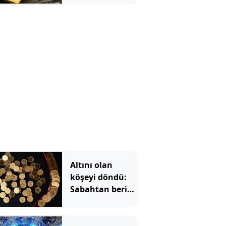
Altını olan
köşeyi döndü:
Sabahtan beri
215 lira
kazandırdı