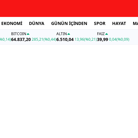
EKONOMİ
DÜNYA
GÜNÜN İÇİNDEN
SPOR
HAYAT
M
BITCOIN
ALTIN
FAİZ
64.837,20
6.510,04
39,99
%0,14)
285,21
(%0,44)
13,96
(%0,21)
0,04
(%0,09)