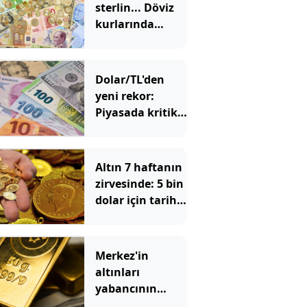
sterlin... Döviz
kurlarında
tarihi zirve
Dolar/TL'den
yeni rekor:
Piyasada kritik
48 saatlik
dönemeç
alarmı!
Altın 7 haftanın
zirvesinde: 5 bin
dolar için tarih
verildi
Merkez'in
altınları
yabancının
cebinde