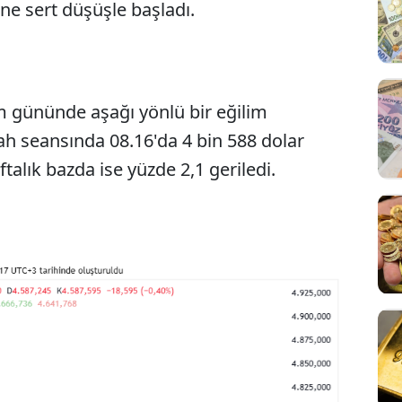
üne sert düşüşle başladı.
lem gününde aşağı yönlü bir eğilim
bah seansında 08.16'da 4 bin 588 dolar
talık bazda ise yüzde 2,1 geriledi.
Sesi Aç