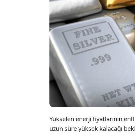
Altın ve güm
en düşük sevi
enflasyon end
kalacağı bekl
Yükselen enerji fiyatlarının enf
uzun süre yüksek kalacağı bekle