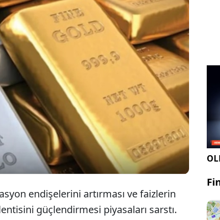
üş fiyatları cuma günü bir haftadan uzun sürenin
yesine gerilerken, yükselen enerji fiyatlarının
işelerini artırması ve faizlerin uzun süre yüksek
entisini güçlendirmesi piyasaları sarstı.
OLE
Fi
lasyon endişelerini artırması ve faizlerin
ntisini güçlendirmesi piyasaları sarstı.