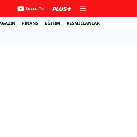
Sözcü Tv
AGAZİN
FİNANS
EĞİTİM
RESMİ İLANLAR