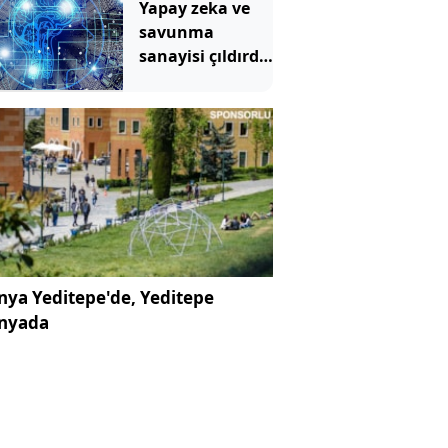
Yapay zeka ve
savunma
sanayisi çıldırdı:
Emtiada
temmuz
kazananları
belli oldu
ya Yeditepe'de, Yeditepe
nyada