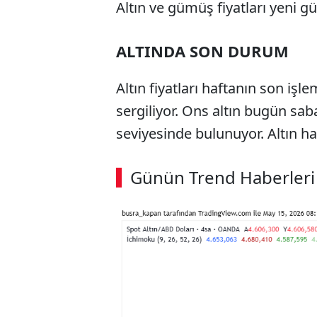
Altın ve gümüş fiyatları yeni g
ALTINDA SON DURUM
Altın fiyatları haftanın son iş
sergiliyor. Ons altın bugün sa
seviyesinde bulunuyor. Altın haf
ABERİ OKU
➜
Günün Trend Haberleri
00:02
/ 09:08