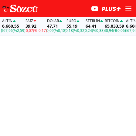
LTIN
FAİZ
DOLAR
EURO
STERLIN
BITCOIN
ALTIN
.660,55
39,92
47,71
55,19
64,41
65.033,59
6.660,
67,96
(%2,59)
-0,07
(%-0,17)
0,09
(%0,18)
0,18
(%0,32)
0,24
(%0,38)
40,94
(%0,06)
167,96
(%