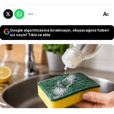
Google algoritmasına bırakmayın, okuyacağınız haberi
siz seçin! Tıkla ve ekle
Mutfakta en sık karşılaşılan sorunlardan biri
olan kötü kokulu bulaşık süngerleri için
kullanılan basit yöntem dikkat çekiyor. Birçok
kişi, süngerde oluşan ağır kokuyu azaltmak
için beyaz sirke veya limon suyundan yardım
alıyor.