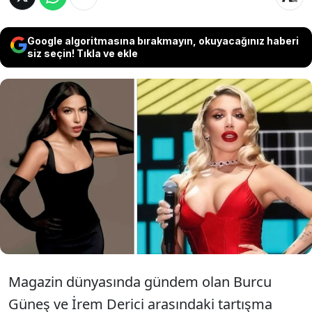
Google algoritmasına bırakmayın, okuyacağınız haberi
siz seçin! Tıkla ve ekle
Ünlü şarkıcılar Burcu Güneş ve İrem Derici
arasındaki polemik yargıya taşındı. Güneş,
Derici’nin açıklamalarının ardından 250 bin
TL’lik manevi tazminat davası açtı.
Magazin dünyasında gündem olan Burcu
Güneş ve İrem Derici arasındaki tartışma