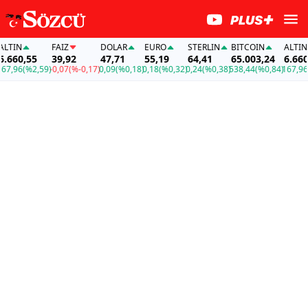
N
FAİZ
DOLAR
EURO
STERLIN
BITCOIN
ALTIN
0,55
39,92
47,71
55,19
64,41
65.003,24
6.660,55
6
(%2,59)
-0,07
(%-0,17)
0,09
(%0,18)
0,18
(%0,32)
0,24
(%0,38)
538,44
(%0,84)
167,96
(%2,