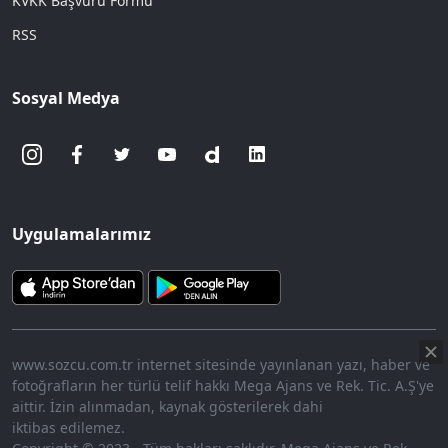
KVKK Başvuru Formu
RSS
Sosyal Medya
Uygulamalarımız
www.sozcu.com.tr internet sitesinde yayınlanan yazı, haber ve
fotoğrafların her türlü telif hakkı Mega Ajans ve Rek. Tic. A.Ş'ye
aittir. İzin alınmadan, kaynak gösterilerek dahi
iktibas edilemez.