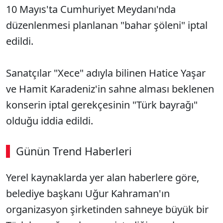
10 Mayıs'ta Cumhuriyet Meydanı'nda
düzenlenmesi planlanan "bahar şöleni" iptal
edildi.
Sanatçılar "Xece" adıyla bilinen Hatice Yaşar
ve Hamit Karadeniz'in sahne alması beklenen
konserin iptal gerekçesinin "Türk bayrağı"
olduğu iddia edildi.
Günün Trend Haberleri
00:02
/ 08:15
Yerel kaynaklarda yer alan haberlere göre,
Sesi Aç
belediye başkanı Uğur Kahraman'ın
organizasyon şirketinden sahneye büyük bir