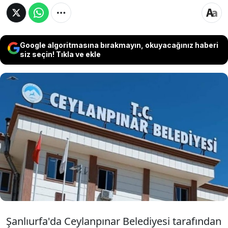
Google algoritmasına bırakmayın, okuyacağınız haberi
siz seçin! Tıkla ve ekle
Şanlıurfa'nın Ceylanpınar ilçesinde 10
Mayıs'ta düzenlenmesi planlanan açık hava
konserinin, organizasyon sürecinde yaşanan
"Türk bayrağı" anlaşmazlığı nedeniyle iptal
edildiği ortaya çıktı.
Şanlıurfa'da Ceylanpınar Belediyesi tarafından