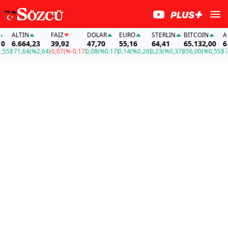
ALTIN
FAİZ
DOLAR
EURO
STERLIN
BITCOIN
ALT
6.664,23
39,92
47,70
55,16
64,41
65.132,00
6.6
)
171,64
(%2,64)
-0,07
(%-0,17)
0,08
(%0,17)
0,14
(%0,26)
0,23
(%0,37)
356,00
(%0,55)
171,