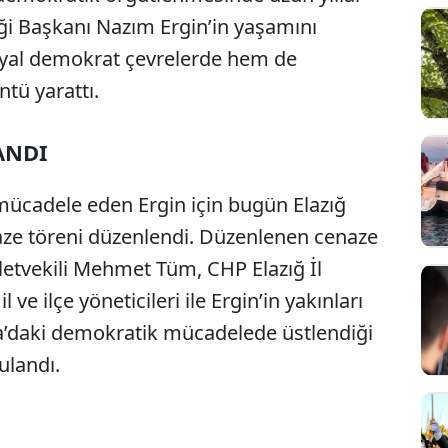
iği Başkanı Nazım Ergin’in yaşamını
syal demokrat çevrelerde hem de
tü yarattı.
ANDI
 mücadele eden Ergin için bugün Elazığ
ze töreni düzenlendi. Düzenlenen cenaze
lletvekili Mehmet Tüm, CHP Elazığ İl
ve ilçe yöneticileri ile Ergin’in yakınları
nsa’daki demokratik mücadelede üstlendiği
ulandı.