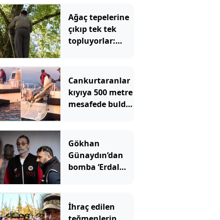
Ağaç tepelerine
çıkıp tek tek
topluyorlar:
Kilosu 3 bin
liraya
dayanacak
Cankurtaranlar
kıyıya 500 metre
mesafede buldu!
İhbar üzerine
ekipler geldi
Gökhan
Günaydın’dan
bomba ‘Erdal
Beşikçioğlu’
çıkışı
İhraç edilen
teğmenlerin