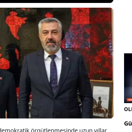
iği Başkanı Nazım Ergin, bir süredir mücadele ettiği
rı nedeniyle yaşamını yitirdi. Fransa’daki Türk
örgütlü mücadelesinde önemli bir rol üstlenen
Elazığ’da düzenlenen törenle toprağa verildi.
OLE
Gü
demokratik örgütlenmesinde uzun yıllar