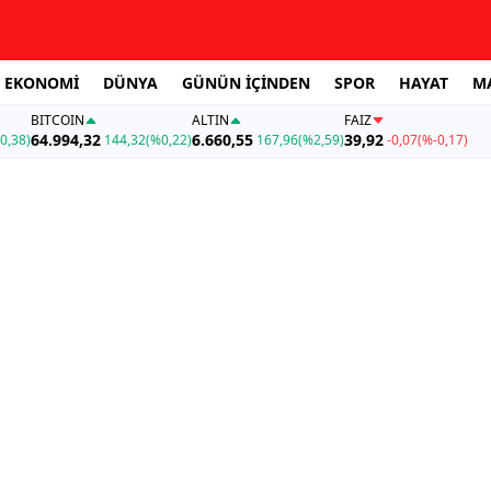
EKONOMİ
DÜNYA
GÜNÜN İÇİNDEN
SPOR
HAYAT
M
BITCOIN
ALTIN
FAİZ
64.994,32
6.660,55
39,92
0,38)
144,32
(%0,22)
167,96
(%2,59)
-0,07
(%-0,17)