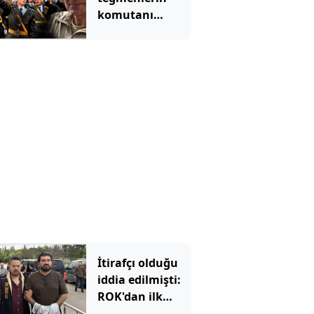
komutanı
emekliliğe sevk
edildi!
İtirafçı olduğu
iddia edilmişti:
ROK'dan ilk
hamle