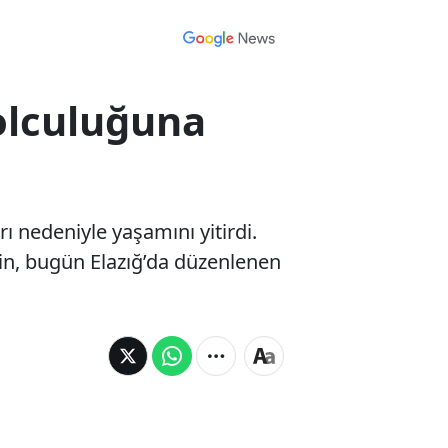
yolculuğuna
ı nedeniyle yaşamını yitirdi.
gin, bugün Elazığ’da düzenlenen