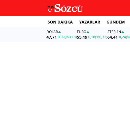
SON DAKİKA
YAZARLAR
GÜNDEM
DOLAR
EURO
STERLIN
47,71
55,19
64,41
0,09
(%0,18)
0,18
(%0,32)
0,24
(%