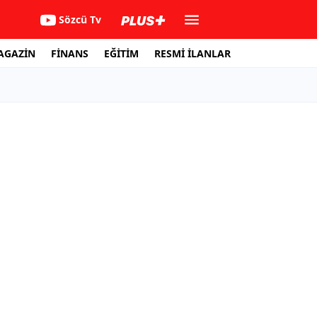
Sözcü Tv
AGAZİN
FİNANS
EĞİTİM
RESMİ İLANLAR