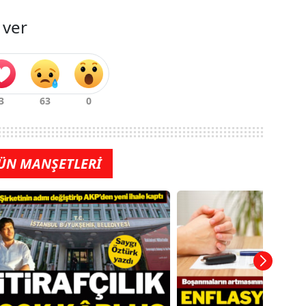
 ver
ÜN MANŞETLERİ