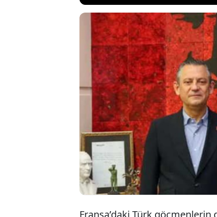
CHP Paris Birl
sağlık sorunla
yurttaşların 
Ergin, bugün 
Fransa’daki Türk göçmenlerin 