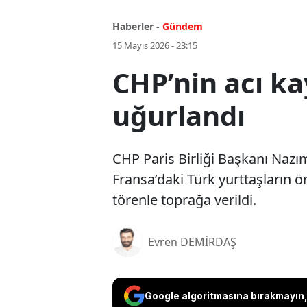
Haberler -
Gündem
15 Mayıs 2026 - 23:15
CHP’nin acı k
uğurlandı
CHP Paris Birliği Başkanı Nazım
Fransa’daki Türk yurttaşların 
törenle toprağa verildi.
Evren DEMİRDAŞ
Google algoritmasına bırakmayın, 