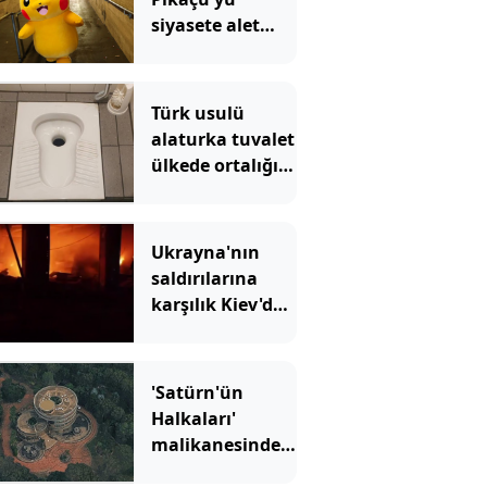
siyasete alet
edince
Japonya'dan
uyarı geldi
Türk usulü
alaturka tuvalet
ülkede ortalığı
karıştırdı
Ukrayna'nın
saldırılarına
karşılık Kiev'de
hissedildi:
Gökten bomba
yağdı
'Satürn'ün
Halkaları'
malikanesinde
bu kez de 23