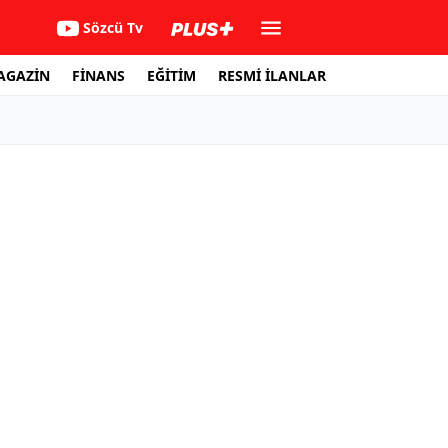
Sözcü Tv
AGAZİN
FİNANS
EĞİTİM
RESMİ İLANLAR