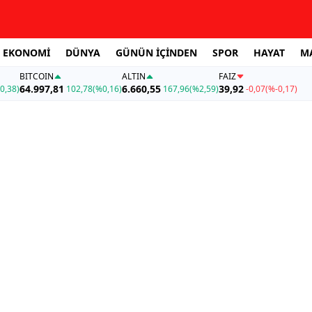
EKONOMİ
DÜNYA
GÜNÜN İÇİNDEN
SPOR
HAYAT
M
BITCOIN
ALTIN
FAİZ
64.997,81
6.660,55
39,92
0,38)
102,78
(%0,16)
167,96
(%2,59)
-0,07
(%-0,17)