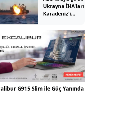
toprak
Ukrayna İHA'ları
koparıyor
Karadeniz'i
rahat bırakacak
alibur G915 Slim ile Güç Yanında