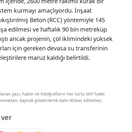
m içeride, 2600 metre rakımlı kurak bir
istem kurmayı amaçlıyordu. İnşaat
 Sıkıştırılmış Beton (RCC) yöntemiyle 145
nşa edilmesi ve haftalık 90 bin metreküp
ştı ancak projenin, çöl iklimindeki yüksek
ları için gereken devasa su transferinin
leştirilere maruz kaldığı belirtildi.
nan yazı, haber ve fotoğrafların her türlü telif hakkı
 alınmadan, kaynak gösterilerek dahi iktibas edilemez.
 ver