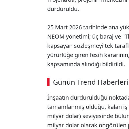
durduruldu.
25 Mart 2026 tarihinde ana yük
NEOM yönetimi; üç baraj ve "Th
kapsayan sözleşmeyi tek taraflı 
yürürlüğe giren fesih kararının
kapsamında alındığı bildirildi.
ABERİ OKU
➜
Günün Trend Haberleri
00:02
/ 08:43
İnşaatın durdurulduğu noktada
tamamlanmış olduğu, kalan iş h
milyar dolar) seviyesinde bulu
milyar dolar olarak öngörülen p