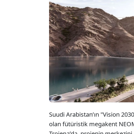
Suudi Arabistan’ın "Vision 2030"
olan fütüristik megakent NEO
Trojena’da, projenin merkezini 