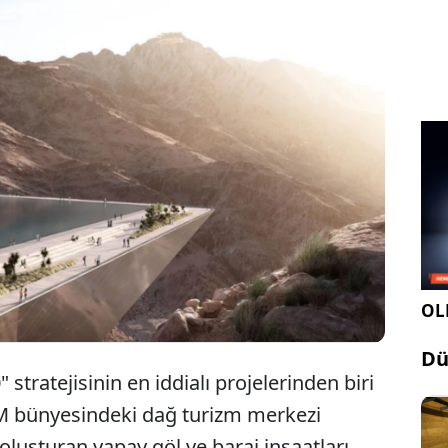
İnşaatı süren 2,7 kilometrelik yapay göl ve
mega baraj projelerinde tüm çalışmalar
durduruldu.
OLE
Dü
 stratejisinin en iddialı projelerinden biri
M bünyesindeki dağ turizm merkezi
oluşturan yapay göl ve baraj inşaatları