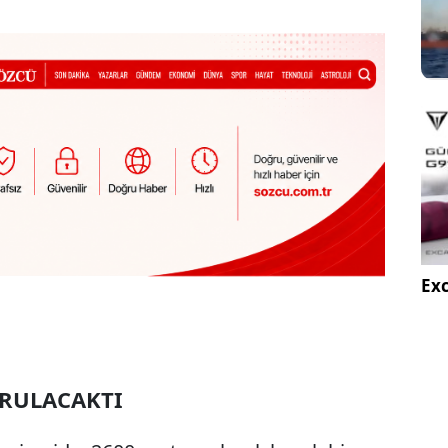
Exc
URULACAKTI