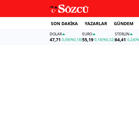
SON DAKİKA
YAZARLAR
GÜNDEM
DOLAR
EURO
STERLIN
47,71
55,19
64,41
0,09
(%0,18)
0,18
(%0,32)
0,24
(%