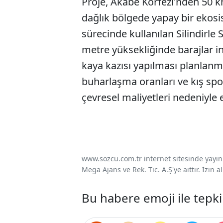
Proje, Akabe Körfezi'nden 50 k
dağlık bölgede yapay bir ekos
sürecinde kullanılan Silindirle
metre yüksekliğinde barajlar i
kaya kazısı yapılması planlanmı
buharlaşma oranları ve kış spor
çevresel maliyetleri nedeniyle e
www.sozcu.com.tr internet sitesinde yayınla
Mega Ajans ve Rek. Tic. A.Ş'ye aittir. İzin
Bu habere emoji ile tepki