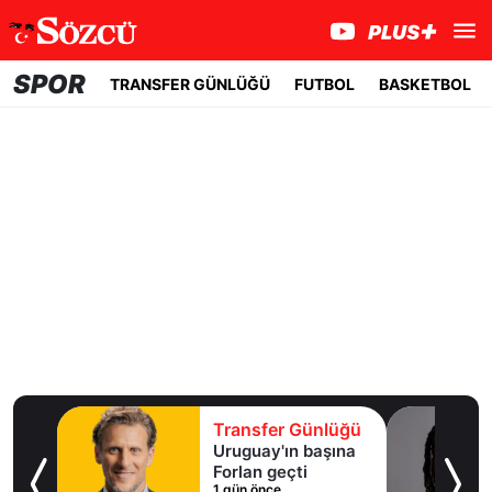
SPOR
TRANSFER GÜNLÜĞÜ
FUTBOL
BASKETBOL
lüğü
Transfer Günlüğü
ışma
Uruguay'ın başına
al
Forlan geçti
1 gün önce