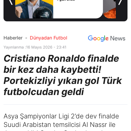
icius
Haberler
-
Dünyadan Futbol
Yayınlanma :
16 Mayıs 2026 - 23:41
Cristiano Ronaldo finalde
bir kez daha kaybetti!
Portekizliyi yıkan gol Türk
futbolcudan geldi
Asya Şampiyonlar Ligi 2’de dev finalde
Suudi Arabistan temsilcisi Al Nassr ile