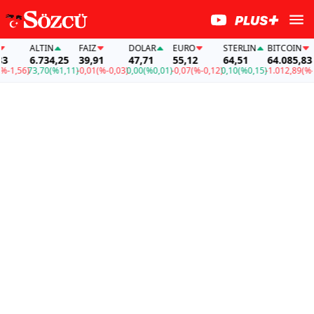
ALTIN
FAİZ
DOLAR
EURO
STERLIN
BITCOIN
6.734,25
39,91
47,71
55,12
64,51
64.085,83
1,56)
73,70
(%1,11)
-0,01
(%-0,03)
0,00
(%0,01)
-0,07
(%-0,12)
0,10
(%0,15)
-1.012,89
(%-1,