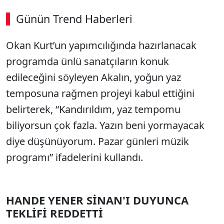
Günün Trend Haberleri
00:02
/ 03:08
Okan Kurt’un yapımcılığında hazırlanacak
Sesi Aç
programda ünlü sanatçıların konuk
edileceğini söyleyen Akalın, yoğun yaz
temposuna rağmen projeyi kabul ettiğini
belirterek, “Kandırıldım, yaz tempomu
biliyorsun çok fazla. Yazın beni yormayacak
diye düşünüyorum. Pazar günleri müzik
programı” ifadelerini kullandı.
HANDE YENER SİNAN'I DUYUNCA
TEKLİFİ REDDETTİ