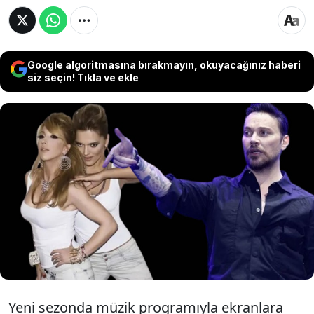
Google algoritmasına bırakmayın, okuyacağınız haberi
siz seçin! Tıkla ve ekle
Demet Akalın, Sinan Akçıl ile yapacakları
yeni müzik programını duyurdu. Akalın, ilk
konuk teklifini götürdüğü Hande
Yener’den ise olumsuz yanıt aldığını
açıkladı.
Yeni sezonda müzik programıyla ekranlara