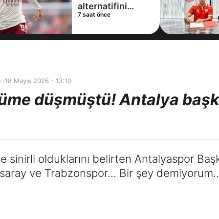
alternatifini
7 saat önce
Arsenal'de buldu
 :
18 Mayıs 2026 - 13:10
küme düşmüştü! Antalya başk
 sinirli olduklarını belirten Antalyaspor Başk
saray ve Trabzonspor... Bir şey demiyorum... 