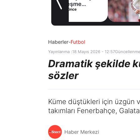
sözleşme
5 saat önce
imzaladı
Haberler
-
Futbol
Yayınlanma :
18 Mayıs 2026 - 12:57
Güncellenme
Dramatik şekilde 
sözler
Küme düştükleri için üzgün ve
takımları Fenerbahçe, Galata
Haber Merkezi