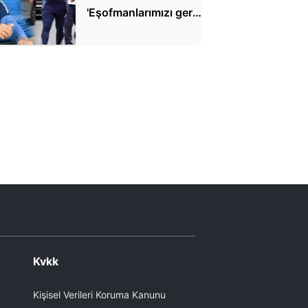
'Eşofmanlarımızı geri
gönder'
Kvkk
Kişisel Verileri Koruma Kanunu