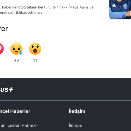
haber ve fotoğrafların her türlü telif hakkı Mega Ajans ve
lerek dahi iktibas edilemez.
ver
ncel Haberler
İletişim
ün İçinden Haberler
İletişim