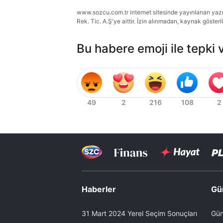
www.sozcu.com.tr internet sitesinde yayınlanan yazı, 
Rek. Tic. A.Ş'ye aittir. İzin alınmadan, kaynak gösteri
Bu habere emoji ile tepki 
Haberler
Gü
31 Mart 2024 Yerel Seçim Sonuçları
Gün