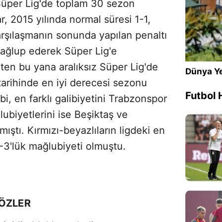
per Lig'de toplam 30 sezon
r, 2015 yılında normal süresi 1-1,
arşılaşmanın sonunda yapılan penaltı
mağlup ederek Süper Lig'e
hten bu yana aralıksız Süper Lig'de
Dünya Ye
arihinde en iyi derecesi sezonu
Futbol 
bi, en farklı galibiyetini Trabzonspor
lubiyetlerini ise Beşiktaş ve
lmıştı. Kırmızı-beyazlıların ligdeki en
7-3'lük mağlubiyeti olmuştu.
SÖZLER
Sesi Aç