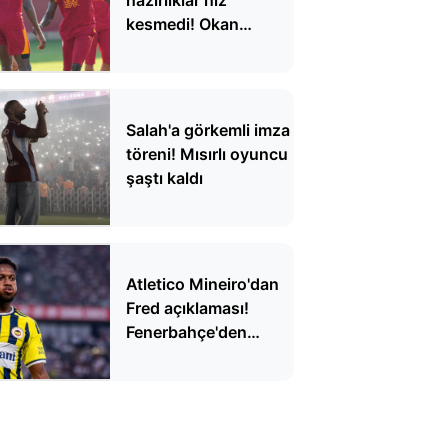
kesmedi! Okan
Buruk'tan taktik
detaylar
Salah'a görkemli imza
töreni! Mısırlı oyuncu
şaştı kaldı
Atletico Mineiro'dan
Fred açıklaması!
Fenerbahçe'den
ayrılacak mı?