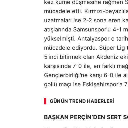
kez küme düşmesine rağmen Sü
mücadele etti. Kırmızı-beyazlıla
uzatmaları ise 2-2 sona eren k
atışlarında Samsunspor'u 4-1 
yükselmişti. Antalyaspor o tari
mücadele ediyordu. Süper Lig t
5'inci bitirmek olan Akdeniz eki
karşısında 7-0 ile, en farklı mağ
Gençlerbirliği'ne karşı 6-0 ile a
gollü maçı ise Eskişehirspor'a 
ABERİ OKU
➜
GÜNÜN TREND HABERLERI
00:02
/ 09:08
BAŞKAN PERÇİN’DEN SERT 