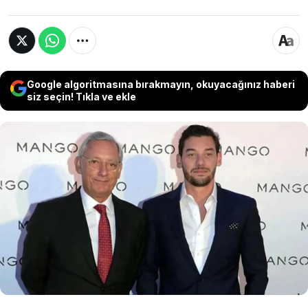
Google algoritmasına bırakmayın, okuyacağınız haberi
siz seçin! Tıkla ve ekle
İspanyol moda devi Mango’nun kurucusu
İsak Andiç Ermay’ın ölümüne ilişkin
yürütülen soruşturmada gözaltına alınan
oğlu Jonathan Andiç, 1 milyon avro kefaletle
şartlı olarak serbest bırakıldı