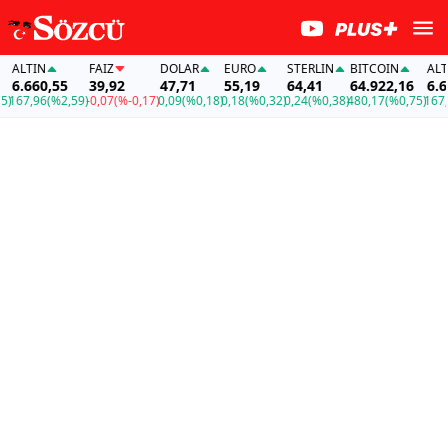
ALTIN
FAİZ
DOLAR
EURO
STERLIN
BITCOIN
ALTIN
6.660,55
39,92
47,71
55,19
64,41
64.922,16
6.660
67,96
(%2,59)
-0,07
(%-0,17)
0,09
(%0,18)
0,18
(%0,32)
0,24
(%0,38)
480,17
(%0,75)
167,96