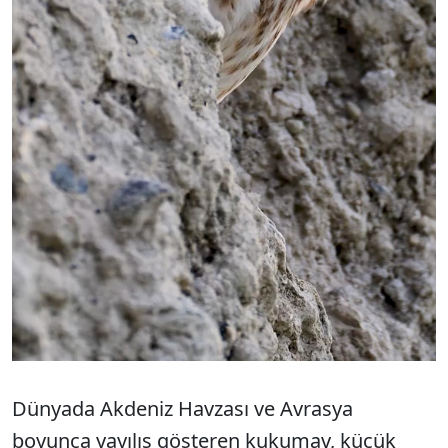
Dünyada Akdeniz Havzası ve Avrasya
boyunca yayılış gösteren kukumav, küçük