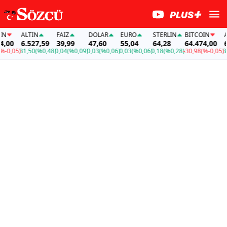
ALTIN
FAİZ
DOLAR
EURO
STERLIN
BITCOIN
ALTI
0
6.527,59
39,99
47,60
55,04
64,28
64.474,00
6.52
05)
31,50
(%0,48)
0,04
(%0,09)
0,03
(%0,06)
0,03
(%0,06)
0,18
(%0,28)
-30,98
(%-0,05)
31,50