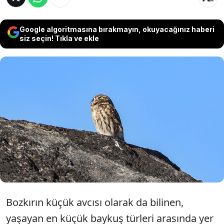
Google algoritmasına bırakmayın, okuyacağınız haberi
siz seçin! Tıkla ve ekle
Erzincan'da yaşayan en küçük baykuş
türünden biri olan 'Kukumav', doğa
fotoğrafçısı Fatih Civan tarafından
görüntülendi.
Bozkırın küçük avcısı olarak da bilinen,
yaşayan en küçük baykuş türleri arasında yer