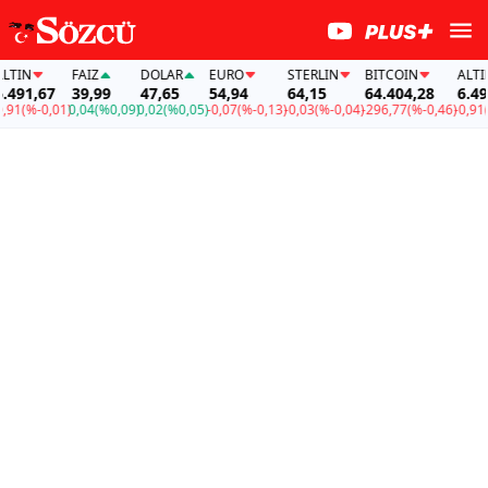
FAİZ
DOLAR
EURO
STERLIN
BITCOIN
ALTIN
67
39,99
47,65
54,94
64,15
64.404,28
6.491,67
0,01)
0,04
(%0,09)
0,02
(%0,05)
-0,07
(%-0,13)
-0,03
(%-0,04)
-296,77
(%-0,46)
-0,91
(%-0,01