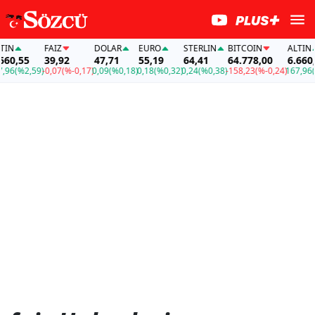
FAİZ
DOLAR
EURO
STERLIN
BITCOIN
ALTIN
5
39,92
47,71
55,19
64,41
64.778,00
6.660,55
,59)
-0,07
(%-0,17)
0,09
(%0,18)
0,18
(%0,32)
0,24
(%0,38)
-158,23
(%-0,24)
167,96
(%2,59)