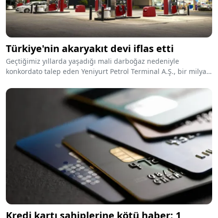
Türkiye'nin akaryakıt devi iflas etti
Geçtiğimiz yıllarda yaşadığı mali darboğaz nedeniyle
konkordato talep eden Yeniyurt Petrol Terminal A.Ş., bir milyar
lirayı aşan borçla davalık olmuştu. Bankalar ve faktoring
şirketlerinin 'mal kaçırma' iddiası ile şikayetçi olduğu
firma,İstanbul Anadolu 2. Asliye Ticaret Mahkemesi'nin kararı
ile birlikte beraberindeki milyonlarca dolarlık borçla iflas etti.
Kredi kartı sahiplerine kötü haber: 1