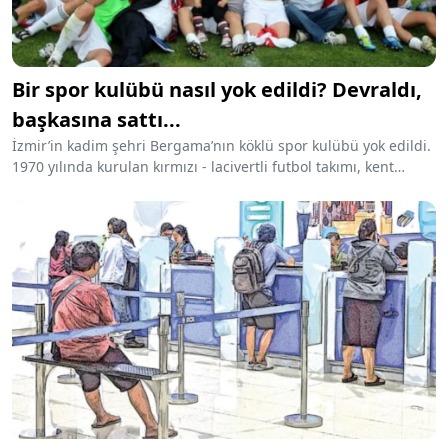
Bir spor kulübü nasıl yok edildi? Devraldı,
başkasına sattı...
İzmir’in kadim şehri Bergama’nın köklü spor kulübü yok edildi.
1970 yılında kurulan kırmızı - lacivertli futbol takımı, kent
sosyolojisinin önemli bir değeriydi. Ekmas Şirketi, devraldığı
kulübü iki yıl sonra iş insanı Ahmet Çoruhlu’ya sattı.