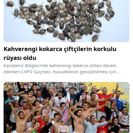
Kahverengi kokarca çiftçilerin korkulu
rüyası oldu
Karadeniz Bölgesi'nde kahverengi kokarca istilası devam
ederken CHP'li Suiçmez, mücadelenin genişletilmesi için
çağrıda bulundu. Kokarca nedeniyle fındık üretiminde yüzde
25'lere varan bir verim kaybı yaşandığını belirten Suiçmez,
"Zararlıya karşı kimyasal mücadelede kullanılan ilaçların
fiyatları devlet tarafından sübvanse edilmelidir" dedi.