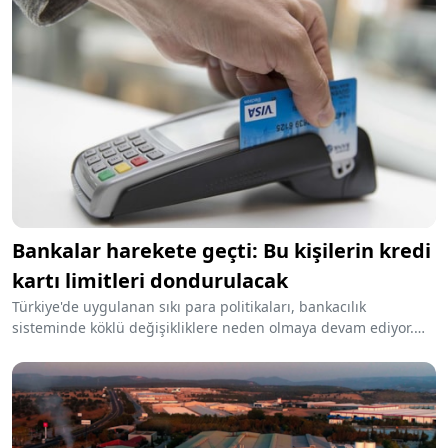
üreticisi Atasoy Kitchenware hakkında konkordato kararı
verildi.
Bankalar harekete geçti: Bu kişilerin kredi
kartı limitleri dondurulacak
Türkiye'de uygulanan sıkı para politikaları, bankacılık
sisteminde köklü değişikliklere neden olmaya devam ediyor.
Geçtiğimiz aylarda nakit avans işlemlerine taksit sınırlaması
getiren bankalar, bu kısıtlamaları aşmak için alternatif yollara
yönelen kredi kartı müşterilerine yeni bir uyarı mesajı yolladı.