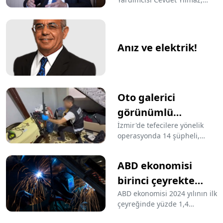
enflasyonu artıracak
vergilere sıcak bakılmadığını
ifade etti ve devamında “Ama
bir taraftan da otomatik
Anız ve elektrik!
güncellemeler olabiliyor”
dedi.
Oto galerici
görünümlü
tefecilik: Çok sayıda
İzmir'de tefecilere yönelik
operasyonda 14 şüpheli,
gözaltı var
gözaltına alındı. Şüphelilerin
yaklaşık 127 milyon TL haksız
ABD ekonomisi
kazanç elde ettikleri tespit
edildi.
birinci çeyrekte
yüzde 1,4 büyüdü
ABD ekonomisi 2024 yılının ilk
çeyreğinde yüzde 1,4
büyüdü. Öte yandan,