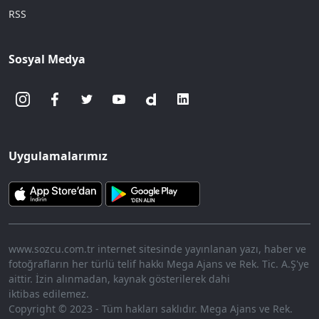
RSS
Sosyal Medya
Uygulamalarımız
www.sozcu.com.tr internet sitesinde yayınlanan yazı, haber ve
fotoğrafların her türlü telif hakkı Mega Ajans ve Rek. Tic. A.Ş'ye
aittir. İzin alınmadan, kaynak gösterilerek dahi
iktibas edilemez.
Copyright © 2023 - Tüm hakları saklıdır. Mega Ajans ve Rek.