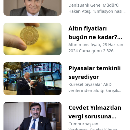
krizinden bu yana en yüksek
reçeteye
DenizBank Genel Müdürü
seviyeye çıktı.
Hakan Ateş, "Enflasyon nasıl
katlanmalıyız
düşer" sorusuna "Belki biraz
canımızı yakacak ama
Altın fiyatları
halkımızın 'acı reçete' diye
adlandırdığı maliyetlere
bugün ne kadar?
katlanarak" yanıtını verdi.
İşte son durum...
Altının ons fiyatı, 28 Haziran
2024 Cuma günü 2.326
dolardan işlem görürken
kapalı çarşı fiyatları, altın
Piyasalar temkinli
piyasasında en düşük “gram”
2.466 TL, en yüksek
seyrediyor
“cumhuriyet altını” 17.038 TL.
Küresel piyasalar ABD
verilerinden aldığı karışık
sinyallerin etkisiyle temkinli
seyrederken bugün gözler
Cevdet Yılmaz’dan
Fed'in enflasyon göstergesi
olan çekirdek kişisel tüketim
vergi sorusuna
harcamaları fiyat endeksi
‘ama’lı yanıt
Cumhurbaşkanı
verilerine çevrildi.
Yardımcısı Cevdet Yılmaz,