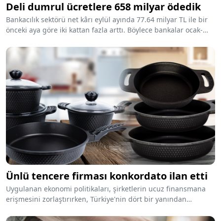
Deli dumrul ücretlere 658 milyar ödedik
Bankacılık sektörü net kârı eylül ayında 77.64 milyar TL ile bir
önceki aya göre iki kattan fazla arttı. Böylece bankalar ocak-
eylül döneminde 460.4 milyar TL net kâr elde etti.
Ünlü tencere firması konkordato ilan etti
Uygulanan ekonomi politikaları, şirketlerin ucuz finansmana
erişmesini zorlaştırırken, Türkiye'nin dört bir yanından
konkordato haberleri gelmeye devam ediyor. Son olarak
Türkiye'nin birçok bölgesinde satış yapan tencere ve tava