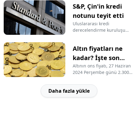
ekonominin ana büyüme
S&P, Çin'in kredi
motoru olan kişisel
harcamalar da yüzde 1,5
notunu teyit etti
arttı.
Uluslararası kredi
derecelendirme kuruluşu
Standard & Poor’s (S&P),
Çin'in uzun ve kısa vadeli
Altın fiyatları ne
döviz ve yerel para birimi
cinsinden kredi notlarını teyit
kadar? İşte son
ederken uzun vadeli not
durum...
Altının ons fiyatı, 27 Haziran
görünümünü durağan olarak
2024 Perşembe günü 2.300
belirledi.
dolardan işlem görürken
kapalı çarşı fiyatları, altın
Daha fazla yükle
piyasasında en düşük “gram”
2.433 TL, en yüksek
“cumhuriyet altını” 16.806 TL.