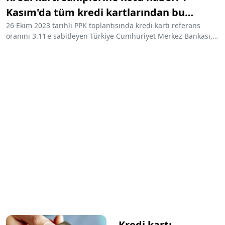
Kasım'da tüm kredi kartlarından bu
kesinti yapılacak
26 Ekim 2023 tarihli PPK toplantısında kredi kartı referans
oranını 3.11'e sabitleyen Türkiye Cumhuriyet Merkez Bankası,
bir yıl referans oranda ilk kez artışa gidecek. Müşterilerine peş
peşe bilgilendirme mesajları yollayan bankalar, kredi kartlarına
uygulanacak yeni referans oranın 24 Ekim'de açıklanacağını
belirterek, değişikliğin 1 Kasım itibarıyla geçerli olacağını
duyurdu.
Kredi kartı