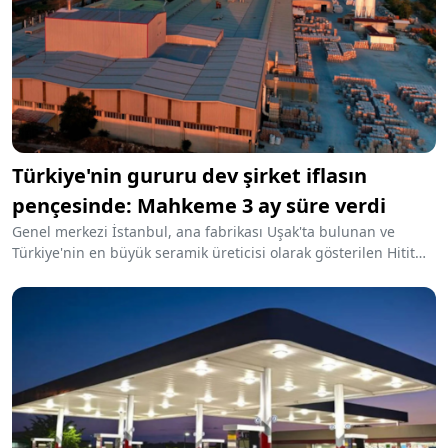
Türkiye'nin gururu dev şirket iflasın
pençesinde: Mahkeme 3 ay süre verdi
Genel merkezi İstanbul, ana fabrikası Uşak'ta bulunan ve
Türkiye'nin en büyük seramik üreticisi olarak gösterilen Hitit
Seramik, son yıllarda yaşadığı mali darboğazın ardından
konkordato ilan etti. Mahkeme, geçtiğimiz yıllarda dünyanın
en büyük 5. seramik firması olma başarısı gösteren şirket
hakkında 3 ay süreyle geçici mühlet kararı verildi.