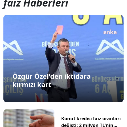
faiz Haberleri
Özgür Özel'den iktidara
kırmızı kart
Konut kredisi faiz oranları
değişti: 2 milyon TL'nin