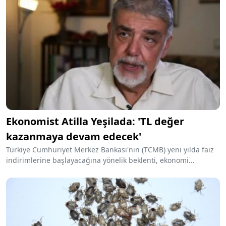
Ekonomist Atilla Yeşilada: 'TL değer
kazanmaya devam edecek'
Türkiye Cumhuriyet Merkez Bankası'nın (TCMB) yeni yılda faiz
indirimlerine başlayacağına yönelik beklenti, ekonomi
piyasalarında tedirginliği artırdı. Ekonomist Atilla Yeşilada, faiz
indirimlerinin kısıtlı olacağını ve Türk lirasının değerinin
yükselmeye devam edeceğini belirterek, aksi yönde atılacak
adımların Türkiye için bir felaket olacağı uyarısında bulundu.