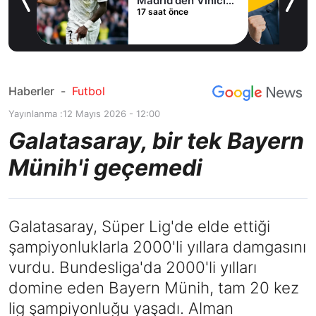
Madrid'den Vinicius
17 saat önce
Junior kararı
Haberler
-
Futbol
Yayınlanma :
12 Mayıs 2026 - 12:00
Galatasaray, bir tek Bayern
Münih'i geçemedi
Galatasaray, Süper Lig'de elde ettiği
şampiyonluklarla 2000'li yıllara damgasını
vurdu. Bundesliga'da 2000'li yılları
domine eden Bayern Münih, tam 20 kez
lig şampiyonluğu yaşadı. Alman