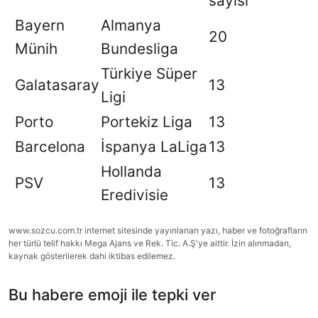
sayısı
Bayern
Almanya
20
Münih
Bundesliga
Türkiye Süper
Galatasaray
13
Ligi
Porto
Portekiz Liga
13
Barcelona
İspanya LaLiga
13
Hollanda
PSV
13
Eredivisie
www.sozcu.com.tr internet sitesinde yayınlanan yazı, haber ve fotoğrafların
her türlü telif hakkı Mega Ajans ve Rek. Tic. A.Ş'ye aittir. İzin alınmadan,
kaynak gösterilerek dahi iktibas edilemez.
Bu habere emoji ile tepki ver