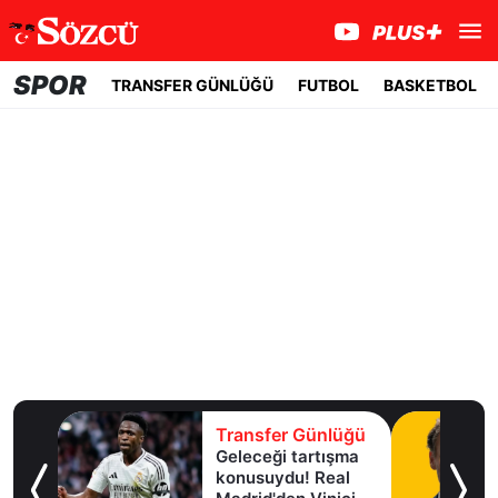
SPOR
TRANSFER GÜNLÜĞÜ
FUTBOL
BASKETBOL
lüğü
Transfer Günlüğü
Geleceği tartışma
aha
konusuydu! Real