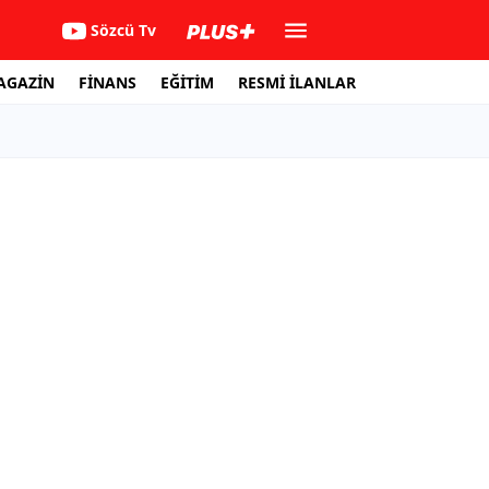
Sözcü Tv
AGAZİN
FİNANS
EĞİTİM
RESMİ İLANLAR