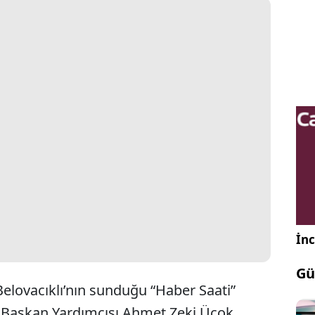
İnc
Gü
lovacıklı’nın sunduğu “Haber Saati”
el Başkan Yardımcısı Ahmet Zeki Üçok,