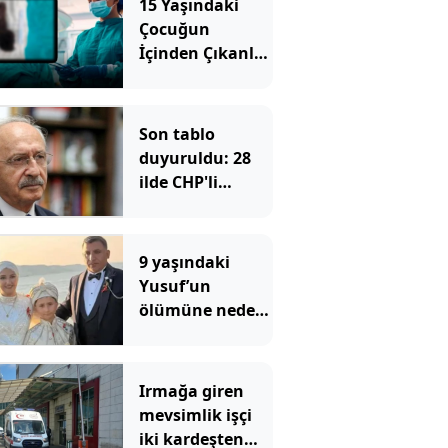
15 Yaşındaki
Çocuğun
İçinden Çıkanlar
Doktorları Bile
Şoke Etti
Son tablo
duyuruldu: 28
ilde CHP'li
belediye başkanı
kalmadı, istifa
sayısı 232'ye
9 yaşındaki
ulaştı
Yusuf’un
ölümüne neden
olan ilaçlama
faciasında şok
edici detaylar
Irmağa giren
ortaya çıktı
mevsimlik işçi
iki kardeşten