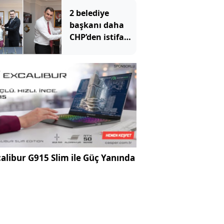
Komisyonu
2 belediye
hakkında SÖZCÜ
başkanı daha
TV'ye konuştu
CHP’den istifa
etti: YENİ
Parti’ye
katıldılar
alibur G915 Slim ile Güç Yanında