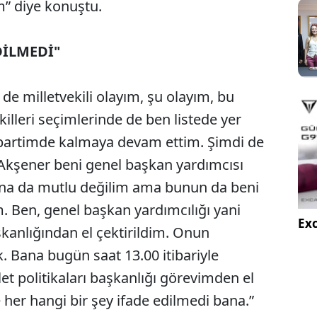
m” diye konuştu.
DİLMEDİ"
 de milletvekili olayım, şu olayım, bu
illeri seçimlerinde de ben listede yer
partimde kalmaya devam ettim. Şimdi de
Akşener beni genel başkan yardımcısı
yana da mutlu değilim ama bunun da beni
. Ben, genel başkan yardımcılığı yani
Exc
şkanlığından el çektirildim. Onun
k. Bana bugün saat 13.00 itibariyle
t politikaları başkanlığı görevimden el
 her hangi bir şey ifade edilmedi bana.”