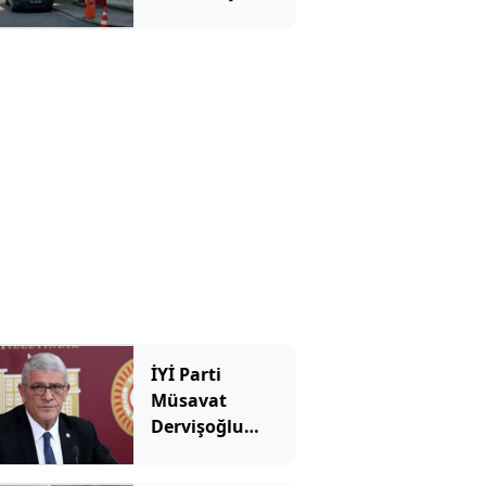
biri öldü
diğerinin
durumu ağır
İYİ Parti
Müsavat
Dervişoğlu
Çerçeve Yasa'yı
görüşen Süreç