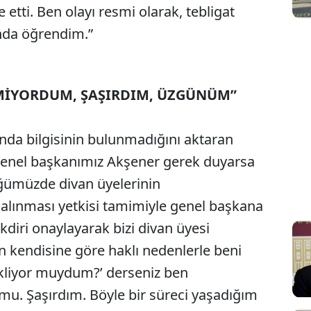
 etti. Ben olayı resmi olarak, tebligat
ında öğrendim.”
MİYORDUM, ŞAŞIRDIM, ÜZGÜNÜM”
da bilgisinin bulunmadığını aktaran
 genel başkanımız Akşener gerek duyarsa
züğümüzde divan üyelerinin
 alınması yetkisi tamimiyle genel başkana
akdiri onaylayarak bizi divan üyesi
 kendisine göre haklı nedenlerle beni
ekliyor muydum?’ derseniz ben
u. Şaşırdım. Böyle bir süreci yaşadığım