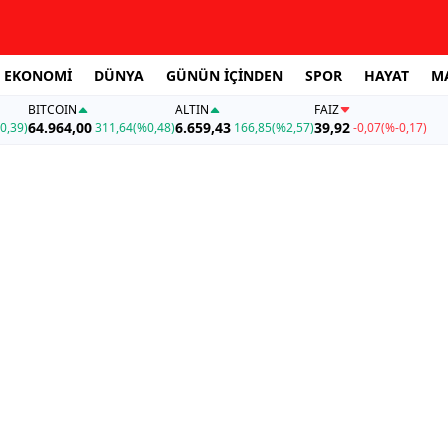
EKONOMİ
DÜNYA
GÜNÜN İÇİNDEN
SPOR
HAYAT
M
BITCOIN
ALTIN
FAİZ
64.964,00
6.659,43
39,92
0,39)
311,64
(%0,48)
166,85
(%2,57)
-0,07
(%-0,17)