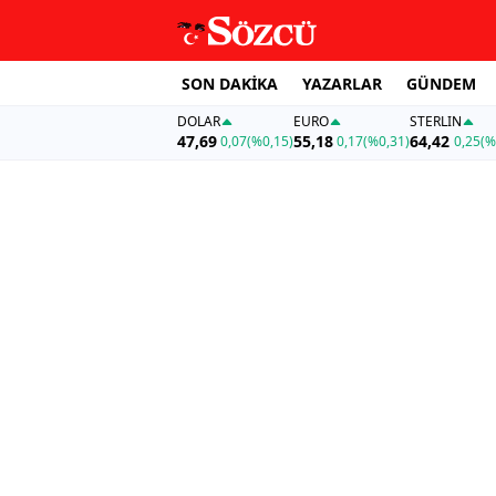
SON DAKİKA
YAZARLAR
GÜNDEM
DOLAR
EURO
STERLIN
47,69
55,18
64,42
0,07
(%0,15)
0,17
(%0,31)
0,25
(%