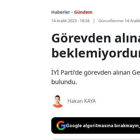
Haberler -
Gündem
14 Aralık 2023 - 18:34
Güncellenme:
14 Aralı
Görevden alın
beklemiyordu
İYİ Parti’de görevden alınan 
bulundu.
Hakan KAYA
Google algoritmasına bırakmayın, 