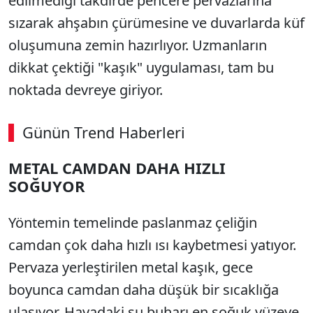
edilmediği takdirde pencere pervazlarına
sızarak ahşabın çürümesine ve duvarlarda küf
oluşumuna zemin hazırlıyor. Uzmanların
dikkat çektiği "kaşık" uygulaması, tam bu
noktada devreye giriyor.
Günün Trend Haberleri
00:02
/ 08:06
METAL CAMDAN DAHA HIZLI
Sesi Aç
SOĞUYOR
Yöntemin temelinde paslanmaz çeliğin
camdan çok daha hızlı ısı kaybetmesi yatıyor.
Pervaza yerleştirilen metal kaşık, gece
boyunca camdan daha düşük bir sıcaklığa
ulaşıyor. Havadaki su buharı en soğuk yüzeye