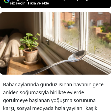
siz seçin! Tıkla ve ekle
Bahar aylarındaki gece-gündüz sıcaklık
farkı nedeniyle pencere kenarlarına
metal kaşık koyun uyarısı yapıldı. Peki,
ne işe yarıyor?
Bahar aylarında gündüz ısınan havanın gece
aniden soğumasıyla birlikte evlerde
görülmeye başlanan yoğuşma sorununa
karşı, sosyal medyada hızla yayılan "kaşık