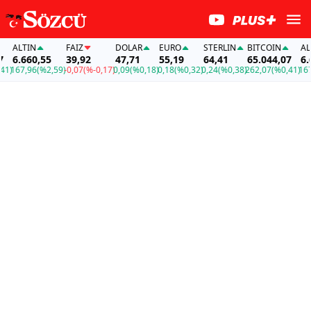
ALTIN
FAİZ
DOLAR
EURO
STERLIN
BITCOIN
ALTI
6.660,55
39,92
47,71
55,19
64,41
65.044,07
6.66
)
167,96
(%2,59)
-0,07
(%-0,17)
0,09
(%0,18)
0,18
(%0,32)
0,24
(%0,38)
262,07
(%0,41)
167,9