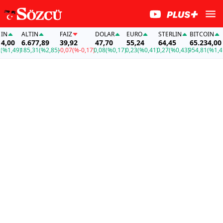
ALTIN
FAİZ
DOLAR
EURO
STERLIN
BITCOIN
00
6.677,89
39,92
47,70
55,24
64,45
65.234,00
1,49)
185,31
(%2,85)
-0,07
(%-0,17)
0,08
(%0,17)
0,23
(%0,41)
0,27
(%0,43)
954,81
(%1,49)
1