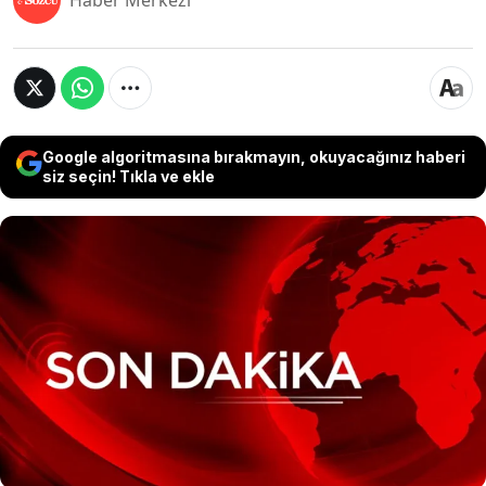
Haber Merkezi
Google algoritmasına bırakmayın, okuyacağınız haberi
siz seçin! Tıkla ve ekle
İstanbul Büyükşehir Belediyesi'ne yönelik yeni bir
operasyon düzenlendi. 'İhaleye fesat karıştırma'
suçlaması ile başlatılan soruşturma kapsamında
hakkında gözaltı kararı bulunan 13 isimden 12'si
gözaltına alındı. Öte yandan aynı saatlerde
Üsküdar Belediyesi'ne düzenlenen ikinci dalga
operasyonunda da 7 kişi gözaltına alındı.