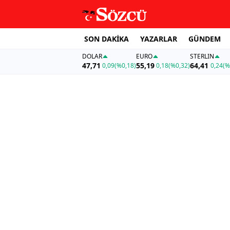
SON DAKİKA
YAZARLAR
GÜNDEM
DOLAR
EURO
STERLIN
47,71
55,19
64,41
0,09
(%0,18)
0,18
(%0,32)
0,24
(%