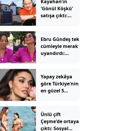
Kayahan’ın
'Gönül Köşkü'
satışa çıktı:
Dudak
uçuklatan
rakam
Ebru Gündeş tek
cümleyle merak
uyandırdı:
Yorum
yağmuruna
tutuldu
Yapay zekâya
göre Türkiye'nin
en güzel 5
kadını
Ünlü çift
Çeşme'de ortaya
çıktı: Sosyal