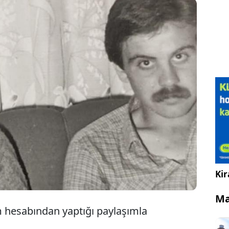
Reha Özcan, sosyal medya hesabından kendisi
gibi oyuncu olan ağabeyi Serhat Özcan ile
nostaljik bir karesini paylaştı.
Kir
Ma
hesabından yaptığı paylaşımla