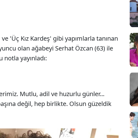
 ve 'Üç Kız Kardeş' gibi yapımlarla tanınan
oyuncu olan ağabeyi Serhat Özcan (63) ile
şu notla yayınladı:
erimiz. Mutlu, adil ve huzurlu günler...
aşına değil, hep birlikte. Olsun güzeldik