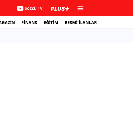
Sözcü Tv
AGAZİN
FİNANS
EĞİTİM
RESMİ İLANLAR