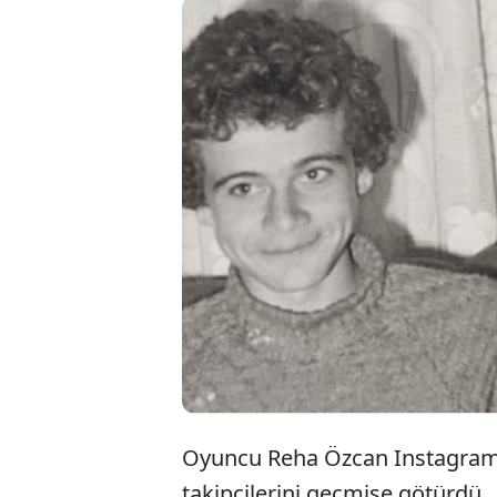
Oyuncu Reha Özcan Instagram 
takipçilerini geçmişe götürdü.