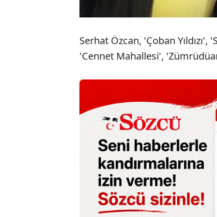
Serhat Özcan, 'Çoban Yıldızı', 'S
'Cennet Mahallesi', 'Zümrüdüan