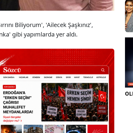
ırrını Biliyorum', 'Ailecek Şaşkınız',
ka' gibi yapımlarda yer aldı.
OLE