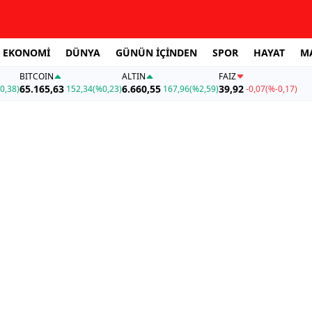
EKONOMİ
DÜNYA
GÜNÜN İÇİNDEN
SPOR
HAYAT
M
BITCOIN
ALTIN
FAİZ
65.165,63
6.660,55
39,92
0,38)
152,34
(%0,23)
167,96
(%2,59)
-0,07
(%-0,17)