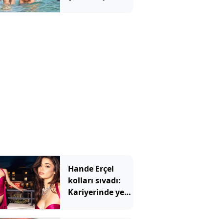
medya bu
görüntüleri
konuşuyor
Hande Erçel
kolları sıvadı:
Kariyerinde yeni
bir sayfa açıyor