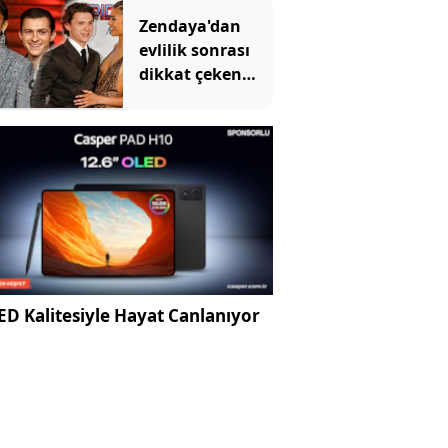
Zendaya'dan
evlilik sonrası
dikkat çeken
karar:
Kariyerine bir
süre ara verecek
D Kalitesiyle Hayat Canlanıyor