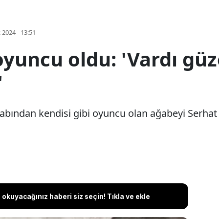
k 2024 - 13:51
oyuncu oldu: 'Vardı güz
'
ından kendisi gibi oyuncu olan ağabeyi Serhat Öz
okuyacağınız haberi siz seçin! Tıkla ve ekle