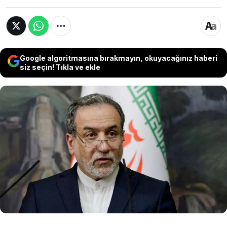
Google algoritmasına bırakmayın, okuyacağınız haberi
siz seçin! Tıkla ve ekle
İran Dışişleri Bakanı Arakçi, nükleer ve füze
programlarının müzakereye kapalı olduğunu
belirterek ABD’ye "askeri çözüm yok" mesajı
verdi. Ateşkesin kırılgan olduğunu ifade eden
Arakçi, baskılara boyun eğmeyeceklerini ve
Hürmüz Boğazı’ndan geçişin İran’ın şartlarına
bağlı olduğunu vurguladı.