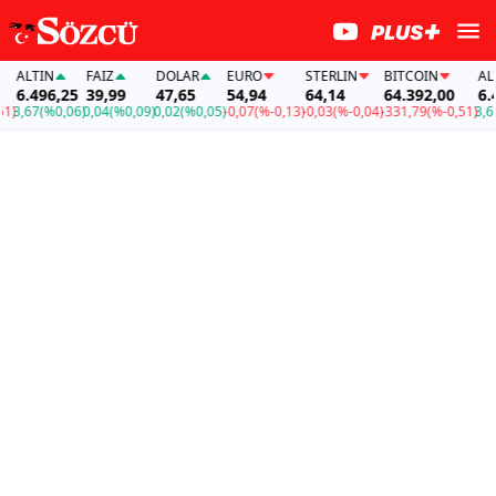
ALTIN
FAİZ
DOLAR
EURO
STERLIN
BITCOIN
ALTIN
6.496,25
39,99
47,65
54,94
64,14
64.392,00
6.49
,67
(%0,06)
0,04
(%0,09)
0,02
(%0,05)
-0,07
(%-0,13)
-0,03
(%-0,04)
-331,79
(%-0,51)
3,67
(%