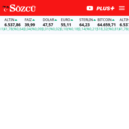
ALTIN
FAİZ
DOLAR
EURO
STERLIN
BITCOIN
ALTIN
6.537,86
39,99
47,57
55,11
64,23
64.659,71
6.537,
)
41,78
(%0,64)
0,04
(%0,09)
0,01
(%0,02)
0,10
(%0,18)
0,14
(%0,21)
518,32
(%0,81)
41,78
(%0