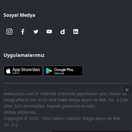
Sosyal Medya
Uygulamalarımız
www.sozcu.com.tr internet sitesinde yayınlanan yazı, haber ve
fotoğrafların her türlü telif hakkı Mega Ajans ve Rek. Tic. A.Ş'ye
aittir. İzin alınmadan, kaynak gösterilerek dahi
iktibas edilemez.
Copyright © 2023 - Tüm hakları saklıdır. Mega Ajans ve Rek.
Tic. A.Ş.
360p
Loaded
:
Sesi
10.18%
Aç