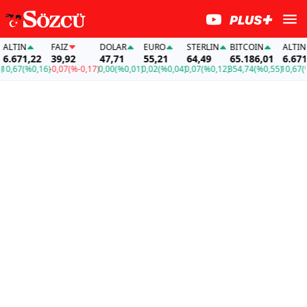
LTIN
FAİZ
DOLAR
EURO
STERLIN
BITCOIN
ALTIN
.671,22
39,92
47,71
55,21
64,49
65.186,01
6.671,2
,67
(%0,16)
-0,07
(%-0,17)
0,00
(%0,01)
0,02
(%0,04)
0,07
(%0,12)
354,74
(%0,55)
10,67
(%0