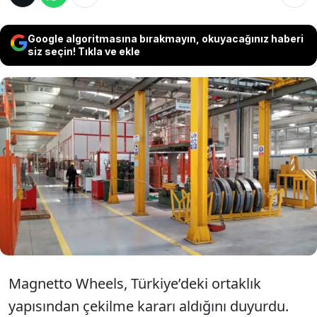
Google algoritmasına bırakmayın, okuyacağınız haberi
siz seçin! Tıkla ve ekle
Küresel jant üreticisi Magnetto Wheels,
Türkiye operasyonlarından çıkma kararı
aldığını duyurdu. Şirketin JMW Jant’taki
hisselerinin büyük bölümünün yerli üretici
Jantsa’ya devredileceği açıklandı.
Magnetto Wheels, Türkiye’deki ortaklık
yapısından çekilme kararı aldığını duyurdu.