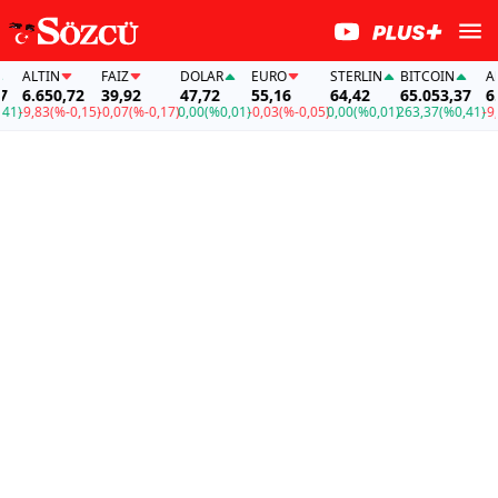
ALTIN
FAİZ
DOLAR
EURO
STERLIN
BITCOIN
ALT
6.650,72
39,92
47,72
55,16
64,42
65.053,37
6.6
)
-9,83
(%-0,15)
-0,07
(%-0,17)
0,00
(%0,01)
-0,03
(%-0,05)
0,00
(%0,01)
263,37
(%0,41)
-9,83