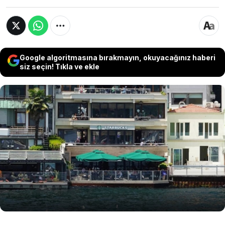
Google algoritmasına bırakmayın, okuyacağınız haberi
siz seçin! Tıkla ve ekle
İstanbul Boğazı’nın en simgesel noktalarından
biri olan Bebek'teki tarihi yalıda 20 yılı aşkın
süredir hizmet veren Starbucks, binanın yeni
sahibi Kahve Dünyası (Altınmarka Grubu)
tarafından tahliye ediliyor. Küresel devin yalıda
kalmak için sunduğu tüm teklifler reddedildi.