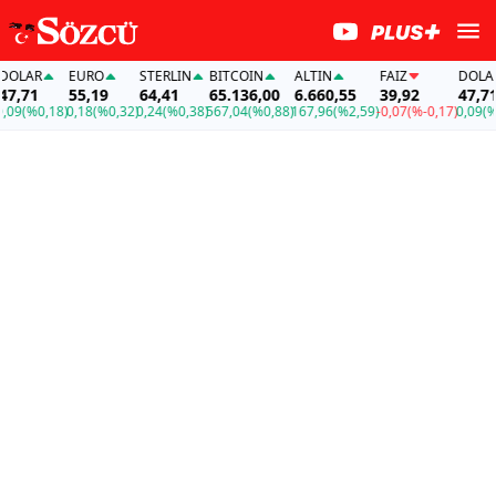
LAR
EURO
STERLIN
BITCOIN
ALTIN
FAİZ
DOLAR
,71
55,19
64,41
65.136,00
6.660,55
39,92
47,71
9
(%0,18)
0,18
(%0,32)
0,24
(%0,38)
567,04
(%0,88)
167,96
(%2,59)
-0,07
(%-0,17)
0,09
(%0,