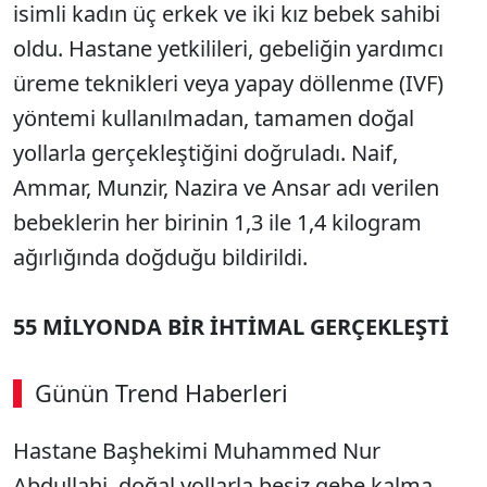
isimli kadın üç erkek ve iki kız bebek sahibi
oldu. Hastane yetkilileri, gebeliğin yardımcı
üreme teknikleri veya yapay döllenme (IVF)
yöntemi kullanılmadan, tamamen doğal
yollarla gerçekleştiğini doğruladı. Naif,
Ammar, Munzir, Nazira ve Ansar adı verilen
bebeklerin her birinin 1,3 ile 1,4 kilogram
ağırlığında doğduğu bildirildi.
55 MİLYONDA BİR İHTİMAL GERÇEKLEŞTİ
Günün Trend Haberleri
Hastane Başhekimi Muhammed Nur
SÖZCÜ SON DAKİKA
Abdullahi, doğal yollarla beşiz gebe kalma