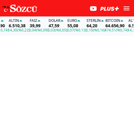
ALTIN
FAİZ
DOLAR
EURO
STERLIN
BITCOIN
ALTIN
6.510,38
39,99
47,59
55,08
64,20
64.656,90
6.510
74)
14,30
(%0,22)
0,04
(%0,09)
0,03
(%0,05)
0,07
(%0,13)
0,10
(%0,16)
474,51
(%0,74)
14,30
(