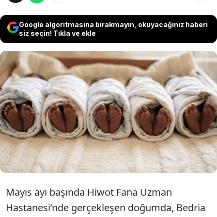
Google algoritmasına bırakmayın, okuyacağınız haberi
siz seçin! Tıkla ve ekle
Etiyopya'da çocuk sahibi olabilmek için 12 yıl
boyunca sonuçsuz girişimlerde bulunan 35
yaşındaki bir kadın, herhangi bir üreme
teknolojisi desteği almadan beşiz bebek
dünyaya getirerek tıp dünyasında nadir
görülen bir olaya imza attı.
Mayıs ayı başında Hiwot Fana Uzman
Hastanesi’nde gerçekleşen doğumda, Bedria