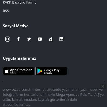
KVKK Başvuru Formu
RSS
Sosyal Medya
Uygulamalarımız
www.sozcu.com.tr internet sitesinde yayınlanan yazı, haber ve
fotoğrafların her türlü telif hakkı Mega Ajans ve Rek. Tic. A.Ş'ye
aittir. İzin alınmadan, kaynak gösterilerek dahi
iktibas edilemez.