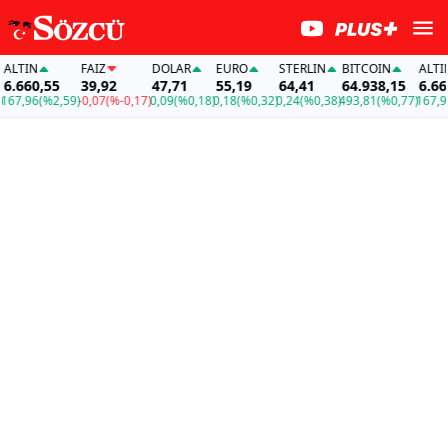
LTIN
FAİZ
DOLAR
EURO
STERLIN
BITCOIN
ALTIN
.660,55
39,92
47,71
55,19
64,41
64.938,15
6.660,
7,96
(%2,59)
-0,07
(%-0,17)
0,09
(%0,18)
0,18
(%0,32)
0,24
(%0,38)
493,81
(%0,77)
167,96
(