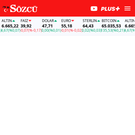
LTIN
FAİZ
DOLAR
EURO
STERLIN
BITCOIN
ALTIN
.665,22
39,92
47,71
55,18
64,43
65.035,53
6.665,2
67
(%0,07)
-0,07
(%-0,17)
0,00
(%0,01)
-0,01
(%-0,02)
0,02
(%0,03)
135,53
(%0,21)
4,67
(%0,