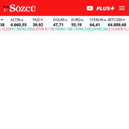
ALTIN
FAİZ
DOLAR
EURO
STERLIN
BITCOIN
A
6.660,55
39,92
47,71
55,19
64,41
64.809,68
,32)
167,96
(%2,59)
-0,07
(%-0,17)
0,09
(%0,18)
0,18
(%0,32)
0,24
(%0,38)
-210,64
(%-0,32)
1