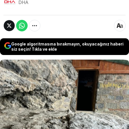
DHA
Google algoritmasına bırakmayın, okuyacağınız haberi
siz seçin! Tıkla ve ekle
Tunceli’nin Nazımiye ilçesinde kutsal sayılan
Düzgün Baba Dağı’nda gerçekleştirilen kaçak
kazıyla ilgili soruşturma başlatıldı. Aralarında
bir köy muhtarının da bulunduğu 4 şüphelinin
kimliği belirlenirken, muhtar görevinden
uzaklaştırıldı.