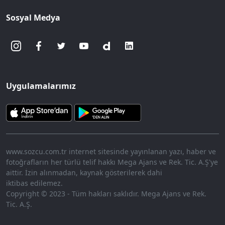
Sosyal Medya
Uygulamalarımız
www.sozcu.com.tr internet sitesinde yayınlanan yazı, haber ve
fotoğrafların her türlü telif hakkı Mega Ajans ve Rek. Tic. A.Ş'ye
aittir. İzin alınmadan, kaynak gösterilerek dahi
iktibas edilemez.
Copyright © 2023 - Tüm hakları saklıdır. Mega Ajans ve Rek.
Tic. A.Ş.