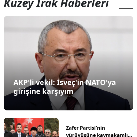
Kuzey Irak Haberleri
AKP'li vekil: İsveç'in NATO'ya
girişine karşıyım
Zafer Partisi'nin
yürüyüşüne kaymakamlık