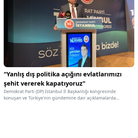
"Yanlış dış politika açığını evlatlarımızı
şehit vererek kapatıyoruz"
Demokrat Parti (DP) İstanbul İl Başkanlığı kongresinde
konuşan ve Türkiye'nin gündemine dair açıklamalarda
bulunan DP Genel Başkanı Gültekin Uysal, "Yanlış dış politik
tercihlerimizin açığını kapatmak adına Fırat Kalkanı
Harekatı'nda, Afrin'de ve diğer bölgelerde evlatlarımızı şehit
vererek bu açığı kapatıyoruz" dedi.