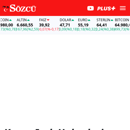
OIN
ALTIN
FAİZ
DOLAR
EURO
STERLIN
BITCOIN
80,00
6.660,55
39,92
47,71
55,19
64,41
64.980,0
3
(%0,78)
167,96
(%2,59)
-0,07
(%-0,17)
0,09
(%0,18)
0,18
(%0,32)
0,24
(%0,38)
499,73
(%0,