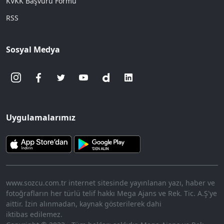
KVKK Başvuru Formu
RSS
Sosyal Medya
Uygulamalarımız
www.sozcu.com.tr internet sitesinde yayınlanan yazı, haber ve
fotoğrafların her türlü telif hakkı Mega Ajans ve Rek. Tic. A.Ş'ye
aittir. İzin alınmadan, kaynak gösterilerek dahi
iktibas edilemez.