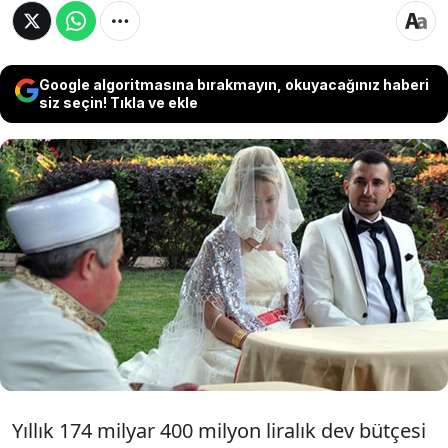
Google algoritmasına bırakmayın, okuyacağınız haberi
siz seçin! Tıkla ve ekle
Günde 500 milyon lira harcayan, milyonlarca
liralık lüks otellerdeki toplantılarıyla gündeme
gelen Diyanet, yeni evlenen çiftlere yapacağı
‘çeyiz yardımı’nda pinti davrandı. Diyanet,
sadece 300 çifte yapacağı yardım için şartlar
getirdi.
Yıllık 174 milyar 400 milyon liralık dev bütçesi