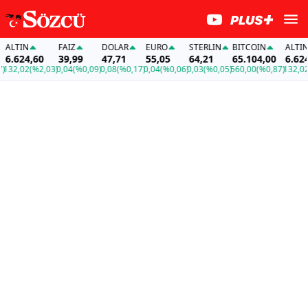
ALTIN
FAİZ
DOLAR
EURO
STERLIN
BITCOIN
ALTIN
6.624,60
39,99
47,71
55,05
64,21
65.104,00
6.624,
32,02
(%2,03)
0,04
(%0,09)
0,08
(%0,17)
0,04
(%0,06)
0,03
(%0,05)
560,00
(%0,87)
132,02
(