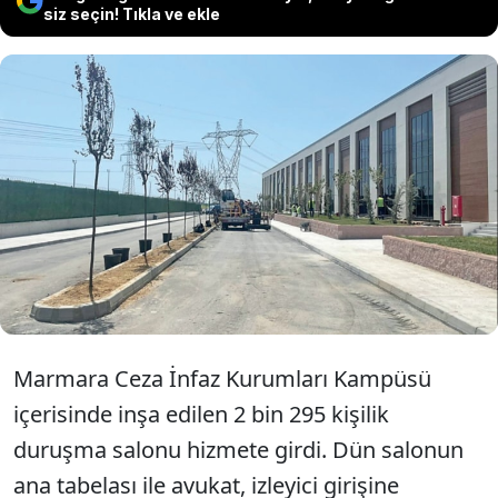
siz seçin! Tıkla ve ekle
İBB tutuklamaları sonrası inşaatına
başlanan, kaba inşaatına 992 milyon
harcanan salonda dün ‘Dalton’lar
yargılandı.
Marmara Ceza İnfaz Kurumları Kampüsü
içerisinde inşa edilen 2 bin 295 kişilik
duruşma salonu hizmete girdi. Dün salonun
ana tabelası ile avukat, izleyici girişine