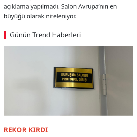
açıklama yapılmadı. Salon Avrupa’nın en
büyüğü olarak niteleniyor.
Günün Trend Haberleri
00:02
/ 08:15
Sesi Aç
REKOR KIRDI