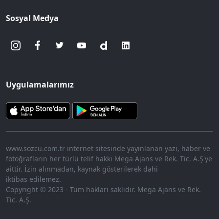
Sosyal Medya
Uygulamalarımız
www.sozcu.com.tr internet sitesinde yayınlanan yazı, haber ve
fotoğrafların her türlü telif hakkı Mega Ajans ve Rek. Tic. A.Ş'ye
aittir. İzin alınmadan, kaynak gösterilerek dahi
iktibas edilemez.
Copyright © 2023 - Tüm hakları saklıdır. Mega Ajans ve Rek.
Tic. A.Ş.