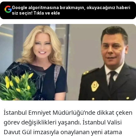
Google algoritmasına bırakmayın, okuyacağınız haberi
siz seçin! Tıkla ve ekle
İstanbul Emniyet Müdürlüğü’nde yapılan
yeni atamalar kapsamında televizyoncu
Müge Anlı’nın eşi Şinasi Yüzbaşıoğlu’nun
görev yeri değişti.
İstanbul Emniyet Müdürlüğü’nde dikkat çeken
görev değişiklikleri yaşandı. İstanbul Valisi
Davut Gül imzasıyla onaylanan yeni atama