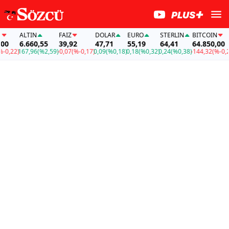
ALTIN
FAİZ
DOLAR
EURO
STERLIN
BITCOIN
0
6.660,55
39,92
47,71
55,19
64,41
64.850,00
0,22)
167,96
(%2,59)
-0,07
(%-0,17)
0,09
(%0,18)
0,18
(%0,32)
0,24
(%0,38)
-144,32
(%-0,22)