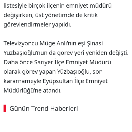
listesiyle birçok ilçenin emniyet müdürü
değişirken, üst yönetimde de kritik
görevlendirmeler yapıldı.
Televizyoncu Müge Anlı’nın eşi Şinasi
Yüzbaşıoğlu’nun da görev yeri yeniden değişti.
Daha önce Sarıyer İlçe Emniyet Müdürü
olarak görev yapan Yüzbaşıoğlu, son
kararnameyle Eyüpsultan İlçe Emniyet
Müdürlüğü’ne atandı.
Günün Trend Haberleri
00:02
/ 09:15
Sesi Aç