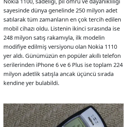
Nokia 1100, sadeliği, pil ömrü ve dayanıklılığı
Sesi Aç
sayesinde dünya genelinde 250 milyon adet
satılarak tüm zamanların en çok tercih edilen
mobil cihazı oldu. Listenin ikinci sırasında ise
248 milyon satış rakamıyla, ilk modelin
modifiye edilmiş versiyonu olan Nokia 1110
yer aldı. Günümüzün en popüler akıllı telefon
serilerinden iPhone 6 ve 6 Plus ise toplam 224
milyon adetlik satışla ancak üçüncü sırada
kendine yer bulabildi.