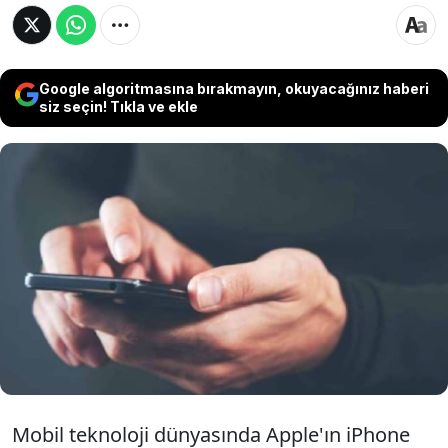
Google algoritmasına bırakmayın, okuyacağınız haberi
siz seçin! Tıkla ve ekle
Akıllı telefon pazarında Apple ve Samsung
arasındaki rekabet sürerken, tüm zamanların
satış rekorlarına ilişkin veriler tarihin en çok
satan telefonunun bir döneme damga vuran
tuşlu model olduğunu ortaya koydu.
Mobil teknoloji dünyasında Apple'ın iPhone