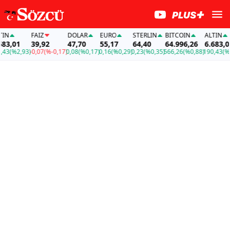
FAİZ
DOLAR
EURO
STERLIN
BITCOIN
ALTIN
,01
39,92
47,70
55,17
64,40
64.996,26
6.683,01
(%2,93)
-0,07
(%-0,17)
0,08
(%0,17)
0,16
(%0,29)
0,23
(%0,35)
566,26
(%0,88)
190,43
(%2,9