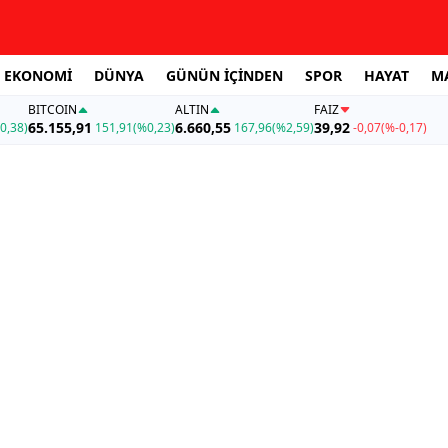
EKONOMİ
DÜNYA
GÜNÜN İÇİNDEN
SPOR
HAYAT
M
BITCOIN
ALTIN
FAİZ
65.155,91
6.660,55
39,92
0,38)
151,91
(%0,23)
167,96
(%2,59)
-0,07
(%-0,17)