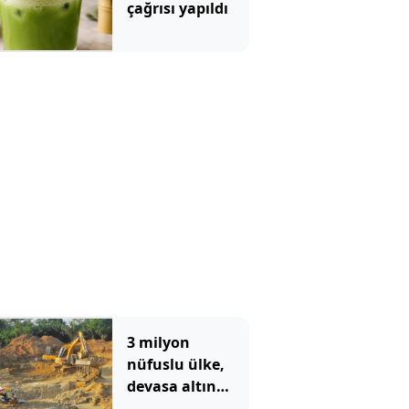
çağrısı yapıldı
3 milyon
nüfuslu ülke,
devasa altın
yatağı