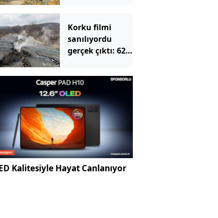
keşfedince
kaderi değişti
Korku filmi
sanılıyordu
gerçek çıktı: 62
yıldır yer
altından yanıyor
D Kalitesiyle Hayat Canlanıyor