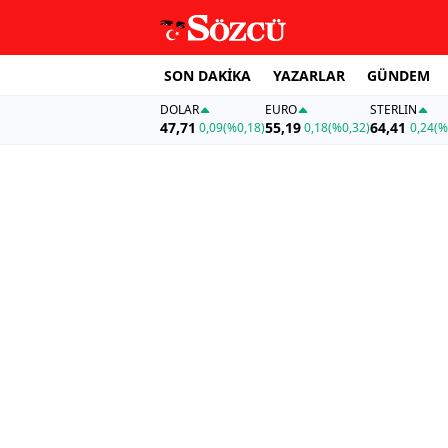
SON DAKİKA
YAZARLAR
GÜNDEM
DOLAR
EURO
STERLIN
47,71
55,19
64,41
0,09
(%0,18)
0,18
(%0,32)
0,24
(%