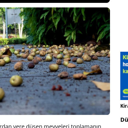
ya ait meyve ağaçlarından yere düşen meyveleri
alara yol açabileceği ortaya çıktı. Yetkililer, kamu
 ve meyvelerin devlet malı sayıldığını belirtirken,
enlere 5 bin Singapur dolarına (yaklaşık 177 bin TL)
uygulanabileceğini açıkladı.
Kir
Dü
ardan yere düşen meyveleri toplamanın