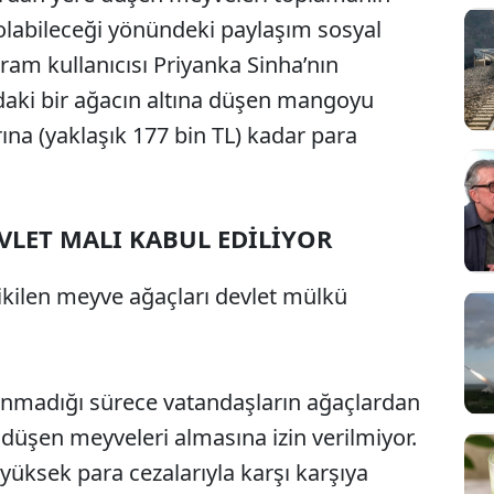
olabileceği yönündeki paylaşım sosyal
m kullanıcısı Priyanka Sinha’nın
daki bir ağacın altına düşen mangoyu
ına (yaklaşık 177 bin TL) kadar para
VLET MALI KABUL EDİLİYOR
ikilen meyve ağaçları devlet mülkü
alınmadığı sürece vatandaşların ağaçlardan
üşen meyveleri almasına izin verilmiyor.
e yüksek para cezalarıyla karşı karşıya