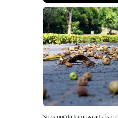
Singapur’da kamu
toplamanın ağır cez
alanlarındaki ağaç
kuralları ihlal ed
kadar para cezası 
Singapur’da kamuya ait ağaçl