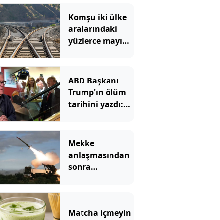
Komşu iki ülke
aralarındaki
yüzlerce mayına
rağmen
birbirine
bağlanacak
ABD Başkanı
Trump'ın ölüm
tarihini yazdı:
Merdivenden
inerken büyük
bir felç geçiriyor
Mekke
anlaşmasından
sonra
Yunanistan'dan
Patriot hamlesi
Matcha içmeyin