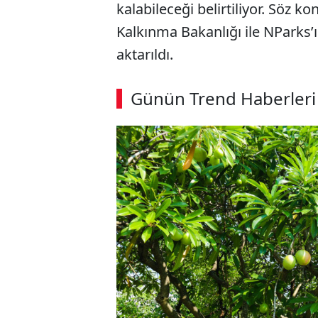
kalabileceği belirtiliyor. Söz 
Kalkınma Bakanlığı ile NParks’ı
aktarıldı.
ABERİ OKU
➜
Günün Trend Haberleri
00:03
/ 08:06