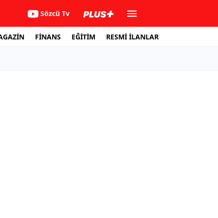
Sözcü Tv
AGAZİN
FİNANS
EĞİTİM
RESMİ İLANLAR