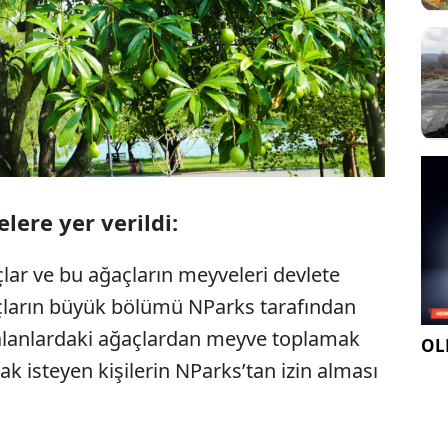
lere yer verildi:
lar ve bu ağaçların meyveleri devlete
ğaçların büyük bölümü NParks tarafından
alanlardaki ağaçlardan meyve toplamak
OLE
k isteyen kişilerin NParks’tan izin alması