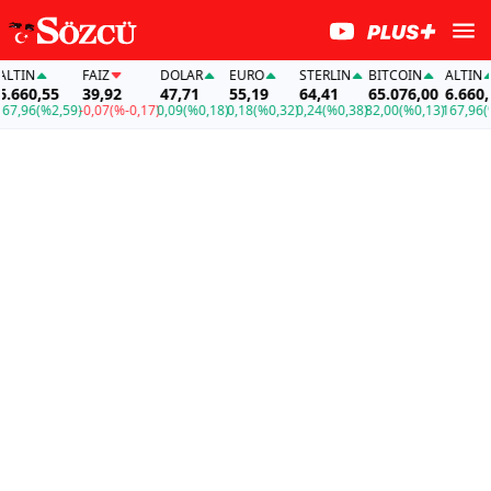
N
FAİZ
DOLAR
EURO
STERLIN
BITCOIN
ALTIN
0,55
39,92
47,71
55,19
64,41
65.076,00
6.660,55
6
(%2,59)
-0,07
(%-0,17)
0,09
(%0,18)
0,18
(%0,32)
0,24
(%0,38)
82,00
(%0,13)
167,96
(%2,5