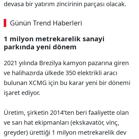
devasa bir yatırım zincirinin parçası olacak.
Günün Trend Haberleri
00:03
/ 08:06
1 milyon metrekarelik sanayi
Sesi Aç
parkında yeni dönem
2021 yılında Brezilya kamyon pazarına giren
ve halihazırda ülkede 350 elektrikli aracı
bulunan XCMG için bu karar yeni bir dönemi
işaret ediyor.
Üretim, şirketin 2014’ten beri faaliyette olan
ve sarı hat ekipmanları (ekskavatör, vinç,
greyder) ürettiği 1 milyon metrekarelik dev