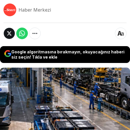
Haber Merkezi
Google algoritmasına bırakmayın, okuyacağınız haberi
siz seçin! Tıkla ve ekle
Dizel fiyatlarındaki artış ve azalan maliyet farkları
lojistik sektörünü elektriğe yönlendirirken, Çinli
XCMG Brezilya'da elektrikli kamyon montajına
başlayacağını duyurdu. 270 milyon R$’lık (2 milyar
441 milyon 317 bin TL) yatırımla hayata geçecek
yerel üretim, Güney Amerika pazarında kartların
yeniden dağıtılmasına yol açacak.