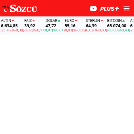
LTIN
FAİZ
DOLAR
EURO
STERLIN
BITCOIN
ALTI
.634,85
39,92
47,72
55,16
64,39
65.074,00
6.63
5,70
(%-0,39)
-0,07
(%-0,17)
0,01
(%0,01)
-0,03
(%-0,06)
-0,02
(%-0,03)
280,00
(%0,43)
-25,7