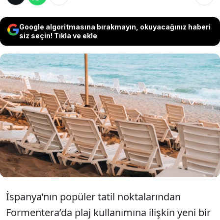
Google algoritmasına bırakmayın, okuyacağınız haberi
siz seçin! Tıkla ve ekle
Formentera’da plaj kullanımına yönelik yeni
düzenlemeyle yüzlerce şezlong ve şemsiyenin
kaldırılması kararlaştırıldı. Söz konusu
ekipmanların 2029 yılına kadar plajlardan
tamamen kaldırılması gerekiyor.
İspanya’nın popüler tatil noktalarından
Formentera’da plaj kullanımına ilişkin yeni bir