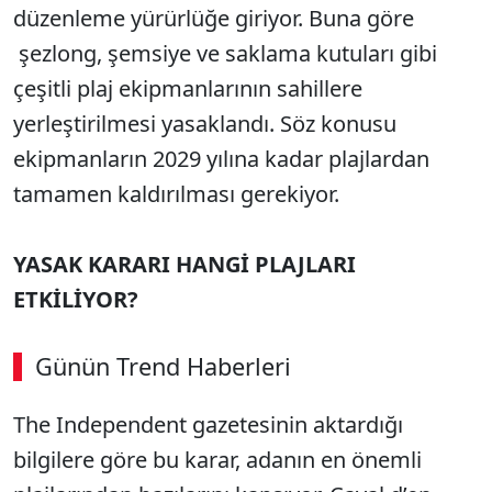
düzenleme yürürlüğe giriyor. Buna göre
şezlong, şemsiye ve saklama kutuları gibi
çeşitli plaj ekipmanlarının sahillere
yerleştirilmesi yasaklandı. Söz konusu
ekipmanların 2029 yılına kadar plajlardan
tamamen kaldırılması gerekiyor.
YASAK KARARI HANGİ PLAJLARI
ETKİLİYOR?
Günün Trend Haberleri
00:02
/ 08:15
The Independent gazetesinin aktardığı
Sesi Aç
bilgilere göre bu karar, adanın en önemli