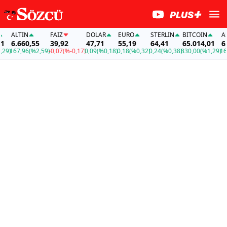
ALTIN
FAİZ
DOLAR
EURO
STERLIN
BITCOIN
ALTI
6.660,55
39,92
47,71
55,19
64,41
65.014,01
6.6
)
167,96
(%2,59)
-0,07
(%-0,17)
0,09
(%0,18)
0,18
(%0,32)
0,24
(%0,38)
830,00
(%1,29)
167,