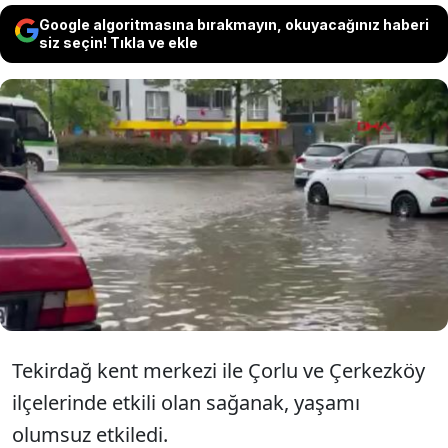
Google algoritmasına bırakmayın, okuyacağınız haberi
siz seçin! Tıkla ve ekle
Tekirdağ'ın birçok ilçesinde sağanak
hayatı felç etti. Vatandaşlar 10 dakika
süren yağışla zor durumda kalırken,
araçlar da ilerlemekte güçlük çekti.
Tekirdağ kent merkezi ile Çorlu ve Çerkezköy
ilçelerinde etkili olan sağanak, yaşamı
olumsuz etkiledi.