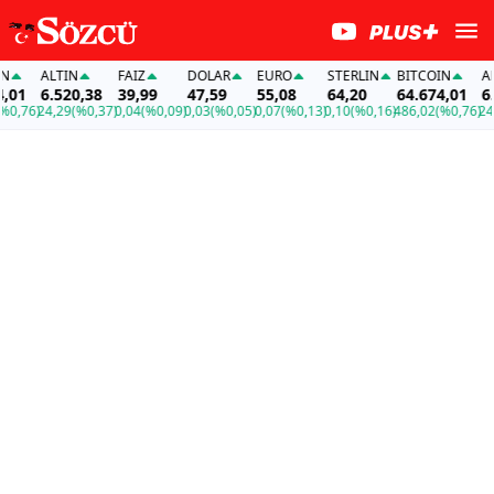
ALTIN
FAİZ
DOLAR
EURO
STERLIN
BITCOIN
ALT
01
6.520,38
39,99
47,59
55,08
64,20
64.674,01
6.5
,76)
24,29
(%0,37)
0,04
(%0,09)
0,03
(%0,05)
0,07
(%0,13)
0,10
(%0,16)
486,02
(%0,76)
24,2