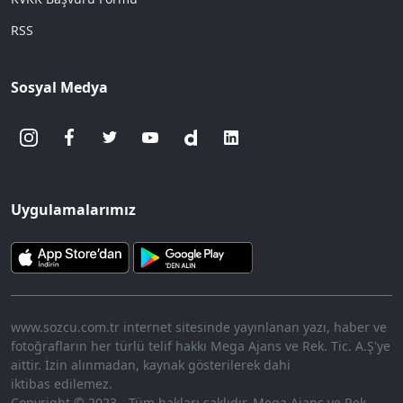
RSS
Sosyal Medya
Uygulamalarımız
www.sozcu.com.tr internet sitesinde yayınlanan yazı, haber ve
fotoğrafların her türlü telif hakkı Mega Ajans ve Rek. Tic. A.Ş'ye
aittir. İzin alınmadan, kaynak gösterilerek dahi
iktibas edilemez.
Copyright © 2023 - Tüm hakları saklıdır. Mega Ajans ve Rek.