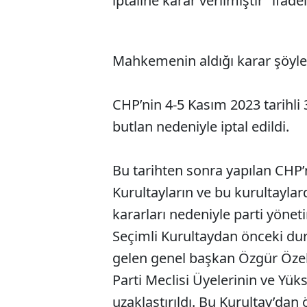
iptaline karar verilmiştir” ifadel
Mahkemenin aldığı karar şöyle
CHP’nin 4-5 Kasım 2023 tarihli
butlan nedeniyle iptal edildi.
Bu tarihten sonra yapılan CHP
Kurultayların ve bu kurultaylard
kararları nedeniyle parti yönet
Seçimli Kurultaydan önceki du
gelen genel başkan Özgür Özel’
Parti Meclisi Üyelerinin ve Yük
uzaklaştırıldı. Bu Kurultay’d