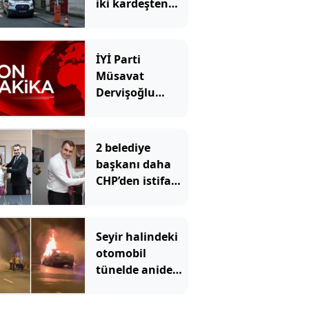
iki kardeşten
biri öldü
diğerinin
durumu ağır
İYİ Parti
Müsavat
Dervişoğlu
Çerçeve Yasa'yı
görüşen Süreç
Komisyonu
2 belediye
hakkında SÖZCÜ
başkanı daha
TV'ye konuştu
CHP’den istifa
etti: YENİ
Parti’ye
katıldılar
Seyir halindeki
otomobil
tünelde aniden
alev aldı:
Ankara yönü