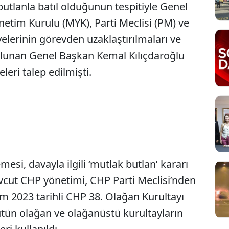
butlanla batıl olduğunun tespitiyle Genel
etim Kurulu (MYK), Parti Meclisi (PM) ve
elerinin görevden uzaklaştırılmaları ve
ulunan Genel Başkan Kemal Kılıçdaroğlu
leri talep edilmişti.
si, davayla ilgili ‘mutlak butlan’ kararı
vcut CHP yönetimi, CHP Parti Meclisi’nden
sım 2023 tarihli CHP 38. Olağan Kurultayı
ütün olağan ve olağanüstü kurultayların