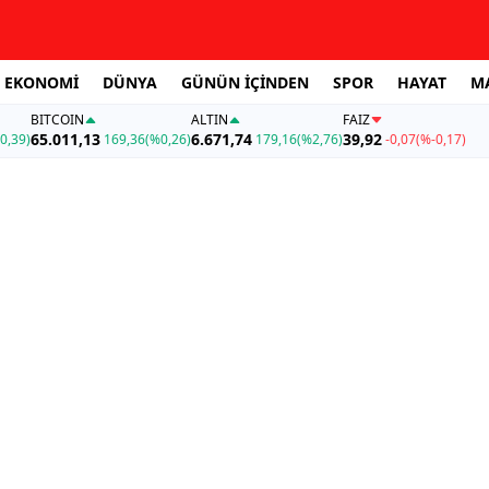
EKONOMİ
DÜNYA
GÜNÜN İÇİNDEN
SPOR
HAYAT
M
BITCOIN
ALTIN
FAİZ
65.011,13
6.671,74
39,92
0,39)
169,36
(%0,26)
179,16
(%2,76)
-0,07
(%-0,17)