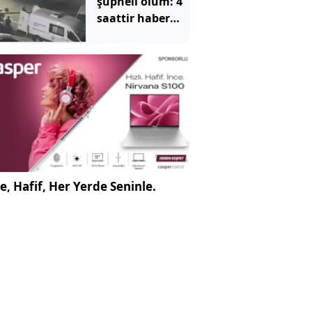
şüpheli ölüm: 4
saattir haber
alınamıyordu
e, Hafif, Her Yerde Seninle.