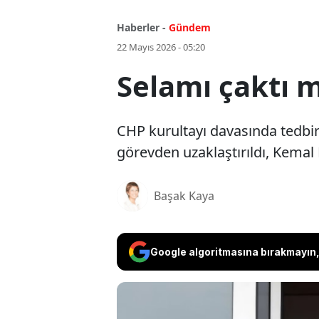
Haberler -
Gündem
22 Mayıs 2026 - 05:20
Selamı çaktı m
CHP kurultayı davasında tedbirl
görevden uzaklaştırıldı, Kemal
Başak Kaya
Google algoritmasına bırakmayın, 