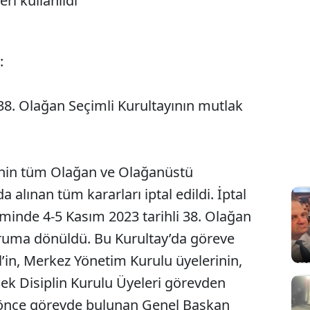
eri kullanıldı
:
 38. Olağan Seçimli Kurultayının mutlak
’nin tüm Olağan ve Olağanüstü
a alınan tüm kararları iptal edildi. İptal
iminde 4-5 Kasım 2023 tarihli 38. Olağan
ruma dönüldü. Bu Kurultay’da göreve
in, Merkez Yönetim Kurulu üyelerinin,
sek Disiplin Kurulu Üyeleri görevden
an önce görevde bulunan Genel Başkan