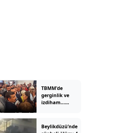
ulaşıma
kapandı
TBMM'de
gerginlik ve
izdiham...
Ezilme tehlikesi
geçirdiler
Beylikdüzü’nde