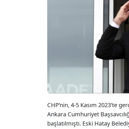
CHP kurul
Özgür Öz
uzaklaşt
edecek.
CHP’nin, 4-5 Kasım 2023’te gerç
Ankara Cumhuriyet Başsavcılığ
başlatılmıştı. Eski Hatay Beled