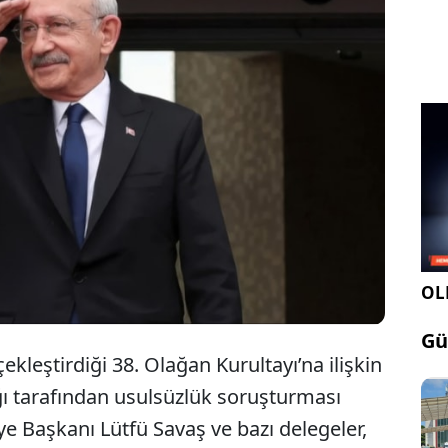
tayı davasında tedbirli mutlak butlan kararı çıktı.
el liderliğindeki mevcut parti yönetimi görevden
ırıldı, Kemal Kılıçdaroğlu ve yönetimi göreve devam
OLE
Gü
ekleştirdiği 38. Olağan Kurultayı’na ilişkin
ı tarafından usulsüzlük soruşturması
iye Başkanı Lütfü Savaş ve bazı delegeler,