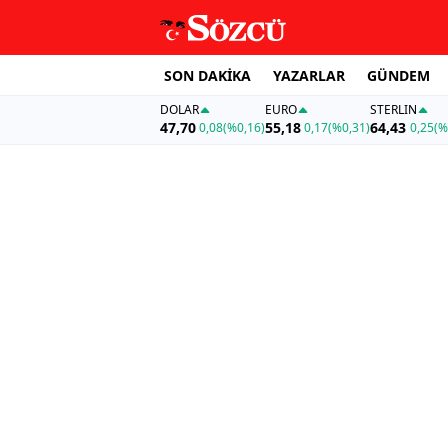
SON DAKİKA
YAZARLAR
GÜNDEM
DOLAR
EURO
STERLIN
47,70
55,18
64,43
0,08
(%0,16)
0,17
(%0,31)
0,25
(%