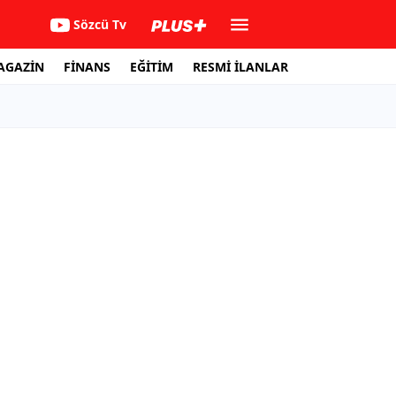
Sözcü Tv
AGAZİN
FİNANS
EĞİTİM
RESMİ İLANLAR