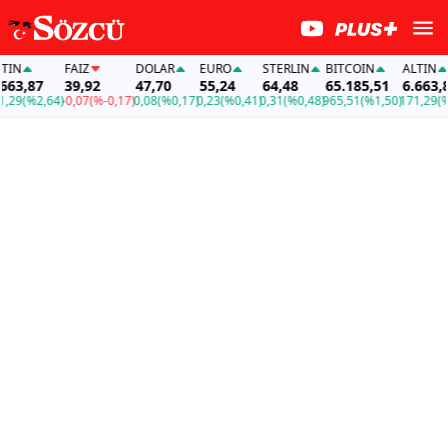
IN
FAİZ
DOLAR
EURO
STERLIN
BITCOIN
ALTIN
63,87
39,92
47,70
55,24
64,48
65.185,51
6.663,87
29
(%2,64)
-0,07
(%-0,17)
0,08
(%0,17)
0,23
(%0,41)
0,31
(%0,48)
965,51
(%1,50)
171,29
(%2