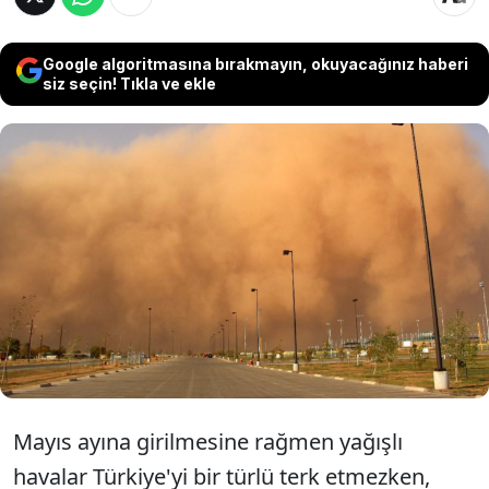
Google algoritmasına bırakmayın, okuyacağınız haberi
siz seçin! Tıkla ve ekle
Türkiye'nin Senegal üzerinden giren toz
taşınımının etkisine gireceği bildirildi.
Uzmanlar, gökten çamur yağabileceğine
yönelik uyarıda bulundu.
Mayıs ayına girilmesine rağmen yağışlı
havalar Türkiye'yi bir türlü terk etmezken,