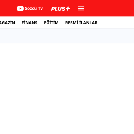
Sözcü Tv
AGAZİN
FİNANS
EĞİTİM
RESMİ İLANLAR