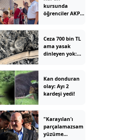
kursunda
öğrenciler AKP'li
siyasetçilerin en
sevmediği grubu
istedi
Ceza 700 bin TL
ama yasak
dinleyen yok:
Yakılan ateşte
yanan caretta
yavrusu öldü
Kan donduran
olay: Ayı 2
kardeşi yedi!
"Karayılan'ı
parçalamazsam
yüzüme