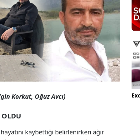
Exc
lgin Korkut, Oğuz Avcı)
M OLDU
hayatını kaybettiği belirlenirken ağır