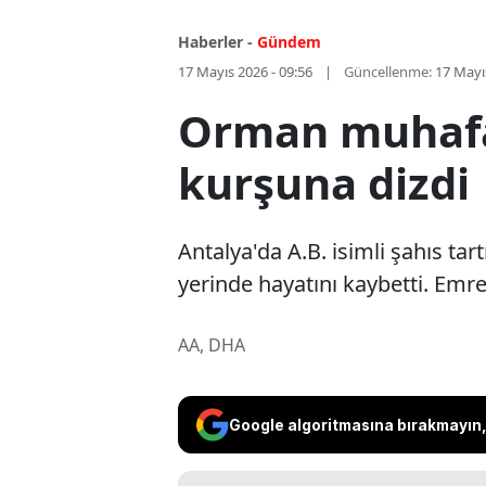
Haberler -
Gündem
17 Mayıs 2026 - 09:56
Güncellenme:
17 Mayı
Orman muhafaz
kurşuna dizdi
Antalya'da A.B. isimli şahıs tar
yerinde hayatını kaybetti. Em
AA, DHA
Google algoritmasına bırakmayın, 