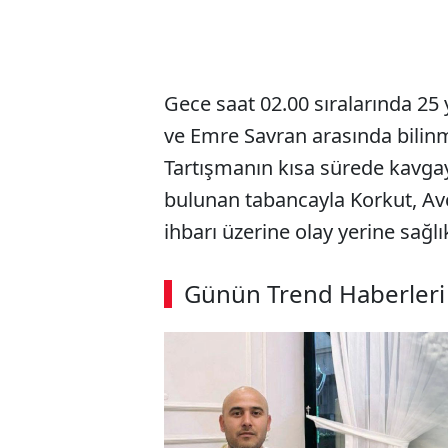
Gece saat 02.00 sıralarında 25 
ve Emre Savran arasında bilinm
Tartışmanın kısa sürede kavg
bulunan tabancayla Korkut, Avcı
ihbarı üzerine olay yerine sağlık
ABERİ OKU
➜
Günün Trend Haberleri
00:02
/ 02:14