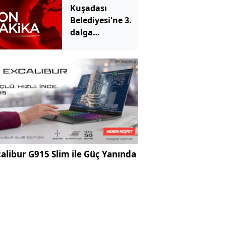
Kuşadası
Belediyesi'ne 3.
dalga
operasyon: YENİ
Parti'li
milletvekilinin
kızı ve damadı
gözaltında
alibur G915 Slim ile Güç Yanında