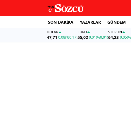
SON DAKİKA
YAZARLAR
GÜNDEM
DOLAR
EURO
STERLIN
47,71
55,02
64,23
0,08
(%0,17)
0,01
(%0,01)
0,05
(%