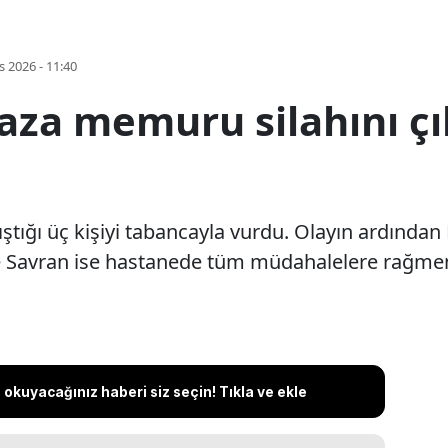
s 2026 - 11:40
a memuru silahını çıka
tıştığı üç kişiyi tabancayla vurdu. Olayın ardında
re Savran ise hastanede tüm müdahalelere rağmen
okuyacağınız haberi siz seçin! Tıkla ve ekle