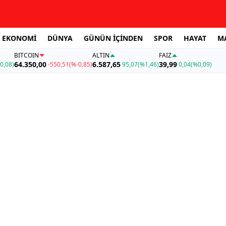
EKONOMİ
DÜNYA
GÜNÜN İÇİNDEN
SPOR
HAYAT
M
BITCOIN
ALTIN
FAİZ
64.350,00
6.587,65
39,99
0,08)
-550,51
(%-0,85)
95,07
(%1,46)
0,04
(%0,09)