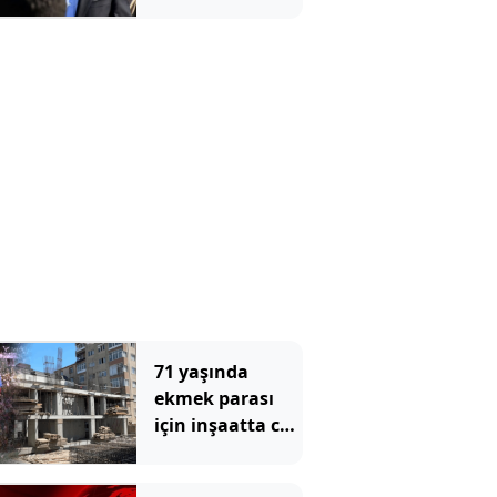
tükürün"
demişti, Çerçeve
Yasa'nın ilk
imzacısı oldu
71 yaşında
ekmek parası
için inşaatta can
verdi