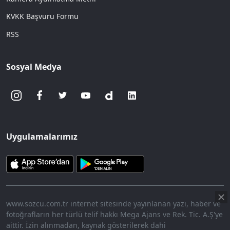
KVKK Başvuru Formu
RSS
Sosyal Medya
Uygulamalarımız
www.sozcu.com.tr internet sitesinde yayınlanan yazı, haber ve
fotoğrafların her türlü telif hakkı Mega Ajans ve Rek. Tic. A.Ş'ye
aittir. İzin alınmadan, kaynak gösterilerek dahi