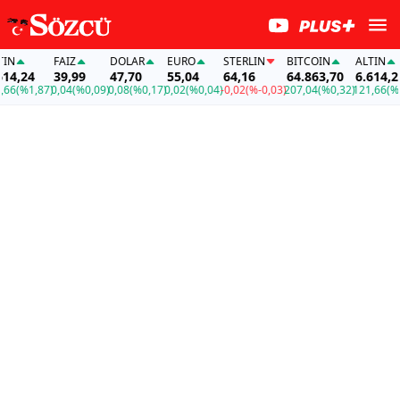
FAİZ
DOLAR
EURO
STERLIN
BITCOIN
ALTIN
4,24
39,99
47,70
55,04
64,16
64.863,70
6.614,24
6
(%1,87)
0,04
(%0,09)
0,08
(%0,17)
0,02
(%0,04)
-0,02
(%-0,03)
207,04
(%0,32)
121,66
(%1,8