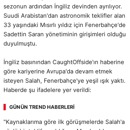
sezonun ardından İngiliz devinden ayrılıyor.
Suudi Arabistan'dan astronomik teklifler alan
33 yaşındaki Mısırlı yıldız için Fenerbahçe'de
Sadettin Saran yönetiminin girişimleri olduğu
duyulmuştu.
İngiliz basınından CaughtOffside'ın haberine
göre kariyerine Avrupa'da devam etmek
isteyen Salah, Fenerbahçe'ye yeşil ışık yaktı.
Haberde şu ifadelere yer verildi:
GÜNÜN TREND HABERLERI
00:02
/ 09:08
"Kaynaklarıma göre ilk görüşmelerde Salah'a
Sesi Aç