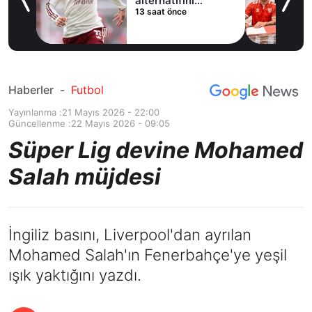
ladı
alternatifini
13 saat önce
Arsenal'de buldu
Haberler
-
Futbol
Yayınlanma :
21 Mayıs 2026 - 22:00
Güncellenme :
22 Mayıs 2026 - 09:05
Süper Lig devine Mohamed
Salah müjdesi
İngiliz basını, Liverpool'dan ayrılan
Mohamed Salah'ın Fenerbahçe'ye yeşil
ışık yaktığını yazdı.