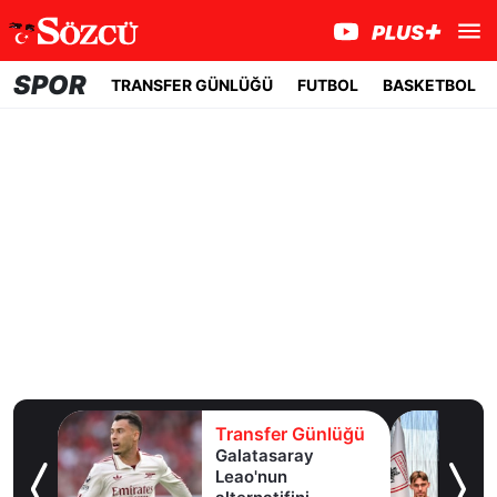
SPOR
TRANSFER GÜNLÜĞÜ
FUTBOL
BASKETBOL
lüğü
Transfer Günlüğü
ldız
Galatasaray
lık
Leao'nun