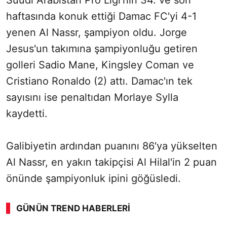
Suudi Arabistan Pro Ligi'nin 34. ve son
haftasında konuk ettiği Damac FC'yi 4-1
yenen Al Nassr, şampiyon oldu. Jorge
Jesus'un takımına şampiyonluğu getiren
golleri Sadio Mane, Kingsley Coman ve
Cristiano Ronaldo (2) attı. Damac'ın tek
sayısını ise penaltıdan Morlaye Sylla
kaydetti.
Galibiyetin ardından puanını 86'ya yükselten
Al Nassr, en yakın takipçisi Al Hilal'in 2 puan
önünde şampiyonluk ipini göğüsledi.
GÜNÜN TREND HABERLERI
00:02
/ 02:14