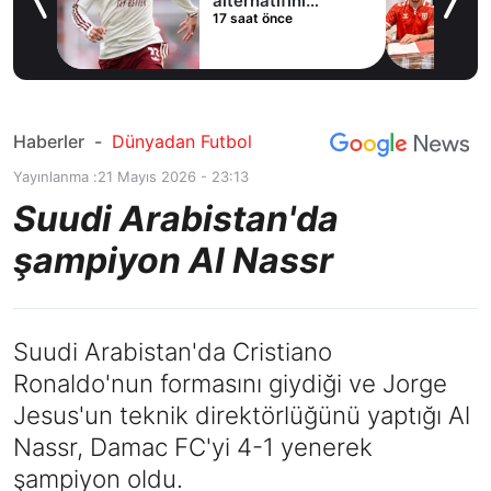
ladı
alternatifini
17 saat önce
Arsenal'de buldu
Haberler
-
Dünyadan Futbol
Yayınlanma :
21 Mayıs 2026 - 23:13
Suudi Arabistan'da
şampiyon Al Nassr
Suudi Arabistan'da Cristiano
Ronaldo'nun formasını giydiği ve Jorge
Jesus'un teknik direktörlüğünü yaptığı Al
Nassr, Damac FC'yi 4-1 yenerek
şampiyon oldu.