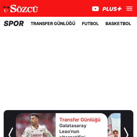
SPOR
TRANSFER GÜNLÜĞÜ
FUTBOL
BASKETBOL
lüğü
Transfer Günlüğü
ldız
Galatasaray
lık
Leao'nun