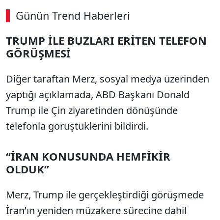
Günün Trend Haberleri
00:02
/ 02:14
TRUMP İLE BUZLARI ERİTEN TELEFON
Sesi Aç
GÖRÜŞMESİ
Diğer taraftan Merz, sosyal medya üzerinden
yaptığı açıklamada, ABD Başkanı Donald
Trump ile Çin ziyaretinden dönüşünde
telefonla görüştüklerini bildirdi.
“İRAN KONUSUNDA HEMFİKİR
OLDUK”
Merz, Trump ile gerçekleştirdiği görüşmede
İran’ın yeniden müzakere sürecine dahil