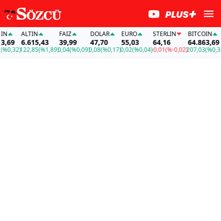
ALTIN
FAİZ
DOLAR
EURO
STERLIN
BITCOIN
A
69
6.615,43
39,99
47,70
55,03
64,16
64.863,69
6
0,32)
122,85
(%1,89)
0,04
(%0,09)
0,08
(%0,17)
0,02
(%0,04)
-0,01
(%-0,02)
207,03
(%0,32)
1