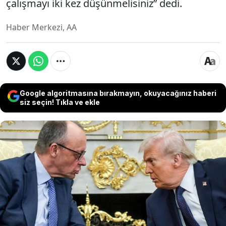
çalışmayı iki kez düşünmelisiniz” dedi.
Haber Merkezi, AA
Google algoritmasına bırakmayın, okuyacağınız haberi
siz seçin! Tıkla ve ekle
Gençlere Almanya kadar fırsatlar sunan çok az
sayıda ülke olduğunu söyleyen Almanya
Başbakanı Merz, “Bugün, çocuklarıma eğitim
almak ve çalışmak için ABD'ye gitmelerini tavsiye
etmiyorum. ABD'de en iyi eğitimli insanlar bile iş
bulmakta büyük zorluklar yaşıyor. ABD'de eğitim
görmeyi veya çalışmayı iki kez düşünmelisiniz”