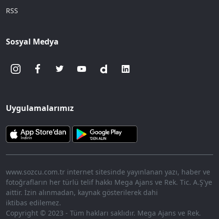
RSS
Sosyal Medya
Uygulamalarımız
www.sozcu.com.tr internet sitesinde yayınlanan yazı, haber ve
fotoğrafların her türlü telif hakkı Mega Ajans ve Rek. Tic. A.Ş'ye
aittir. İzin alınmadan, kaynak gösterilerek dahi
iktibas edilemez.
Copyright © 2023 - Tüm hakları saklıdır. Mega Ajans ve Rek.