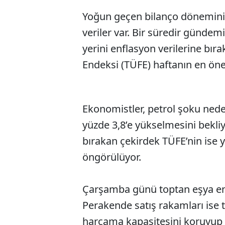
Yoğun geçen bilanço dönemin
veriler var. Bir süredir gündem
yerini enflasyon verilerine bıra
Endeksi (TÜFE) haftanın en öne
Ekonomistler, petrol şoku neden
yüzde 3,8’e yükselmesini bekliyo
bırakan çekirdek TÜFE’nin ise y
öngörülüyor.
Çarşamba günü toptan eşya enfl
Perakende satış rakamları ise 
harcama kapasitesini koruyup 