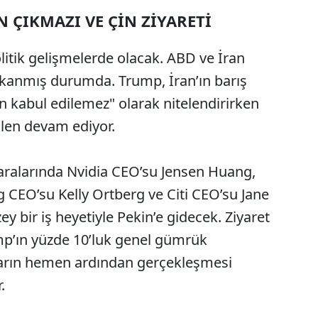
N ÇIKMAZI VE ÇİN ZİYARETİ
olitik gelişmelerde olacak. ABD ve İran
ıkanmış durumda. Trump, İran’ın barış
n kabul edilemez" olarak nitelendirirken
ilen devam ediyor.
ralarında Nvidia CEO’su Jensen Huang,
 CEO’su Kelly Ortberg ve Citi CEO’su Jane
y bir iş heyetiyle Pekin’e gidecek. Ziyaret
p’ın yüzde 10’luk genel gümrük
ararın hemen ardından gerçekleşmesi
.