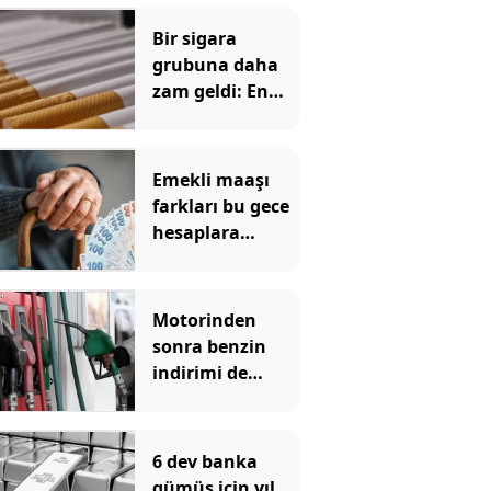
Bir sigara
grubuna daha
zam geldi: En
yüksek fiyat 130
TL oldu
Emekli maaşı
farkları bu gece
hesaplara
yatıyor
Motorinden
sonra benzin
indirimi de
pompadan önce
uçtu
6 dev banka
gümüş için yıl