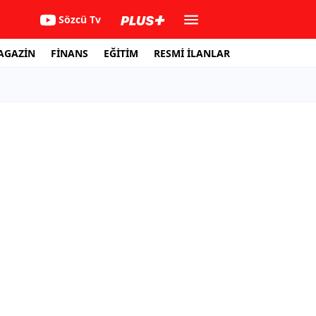
Sözcü Tv
AGAZİN
FİNANS
EĞİTİM
RESMİ İLANLAR