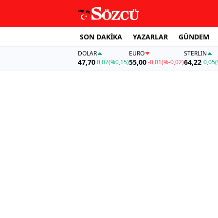
SON DAKİKA
YAZARLAR
GÜNDEM
DOLAR
EURO
STERLIN
47,70
55,00
64,22
0,07
(%0,15)
-0,01
(%-0,02)
0,05
(