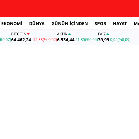
EKONOMİ
DÜNYA
GÜNÜN İÇİNDEN
SPOR
HAYAT
M
BITCOIN
ALTIN
FAİZ
64.462,24
6.534,44
39,99
%0,07)
-15,33
(%-0,02)
41,85
(%0,64)
0,04
(%0,09)