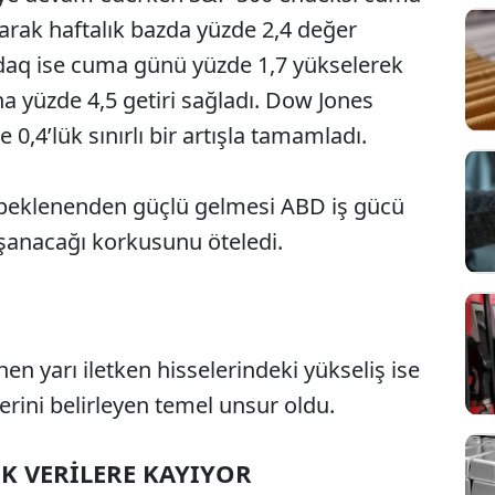
arak haftalık bazda yüzde 2,4 değer
asdaq ise cuma günü yüzde 1,7 yükselerek
a yüzde 4,5 getiri sağladı. Dow Jones
 0,4’lük sınırlı bir artışla tamamladı.
 beklenenden güçlü gelmesi ABD iş gücü
aşanacağı korkusunu öteledi.
en yarı iletken hisselerindeki yükseliş ise
Sesi Aç
erini belirleyen temel unsur oldu.
 VERİLERE KAYIYOR