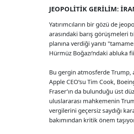
JEOPOLİTİK GERİLİM: İRA
Yatırımcıların bir gözü de jeop
arasındaki barış görüşmeleri t
planına verdiği yanıtı "tamame
Hürmüz Boğazı’ndaki abluka fi
Bu gergin atmosferde Trump, a
Apple CEO’su Tim Cook, Boeing
Fraser’ın da bulunduğu üst düze
uluslararası mahkemenin Trum
vergilerini geçersiz saydığı k
bakımından kritik önem taşıyor