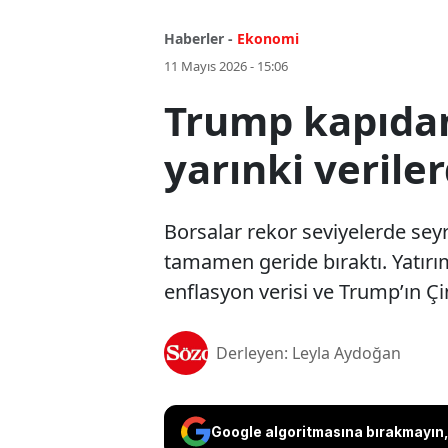
Haberler -
Ekonomi
11 Mayıs 2026 - 15:06
Trump kapıdan
yarınki verile
Borsalar rekor seviyelerde seyr
tamamen geride bıraktı. Yatırım
enflasyon verisi ve Trump’ın Ç
Derleyen: Leyla Aydoğan
Google algoritmasına bırakmayın, 