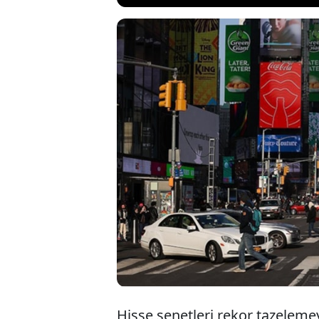
Borsalar rekor s
hareketlilik kış
bıraktı. Yatırımc
yarın açıklanacak
piyasaların ana
Hisse senetleri rekor tazele