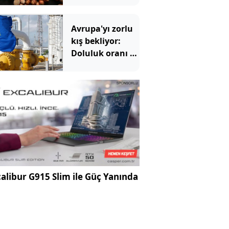
Avrupa'yı zorlu
kış bekliyor:
Doluluk oranı 15
yılın en
düşüğünde
alibur G915 Slim ile Güç Yanında