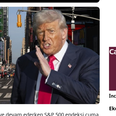
eviyelerde seyrederken, piyasalardaki son
 aylarındaki durgunluk endişelerini tamamen geride
ılar nisan ayı istihdam verilerinden moral bulsa da
 kritik enflasyon verisi ve Trump’ın Çin ziyareti
 gündem maddesinde.
İnc
Ek
meye devam ederken S&P 500 endeksi cuma