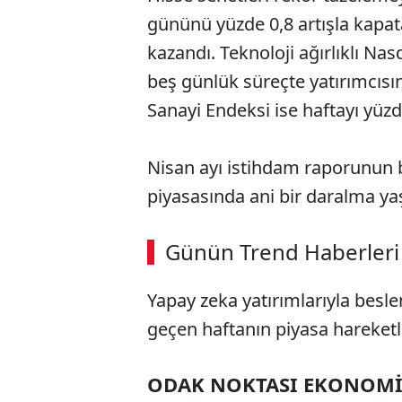
gününü yüzde 0,8 artışla kapat
kazandı. Teknoloji ağırlıklı N
beş günlük süreçte yatırımcısın
Sanayi Endeksi ise haftayı yüzde
Nisan ayı istihdam raporunun
piyasasında ani bir daralma y
ABERİ OKU
➜
Günün Trend Haberleri
00:02
/ 09:08
Yapay zeka yatırımlarıyla beslen
geçen haftanın piyasa hareketl
ODAK NOKTASI EKONOMİK