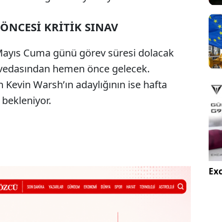
 ÖNCESİ KRİTİK SINAV
5 Mayıs Cuma günü görev süresi dolacak
n vedasından hemen önce gelecek.
n Kevin Warsh’ın adaylığının ise hafta
bekleniyor.
Exc