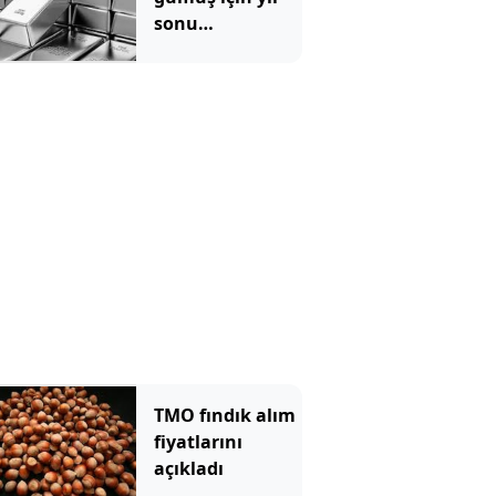
sonu
beklentilerini
açıkladı
TMO fındık alım
fiyatlarını
açıkladı