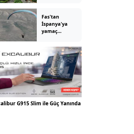
Fas'tan
İspanya'ya
yamaç
paraşütüyle
geçmeye kalkan
kaçak göçmen
öldü
alibur G915 Slim ile Güç Yanında