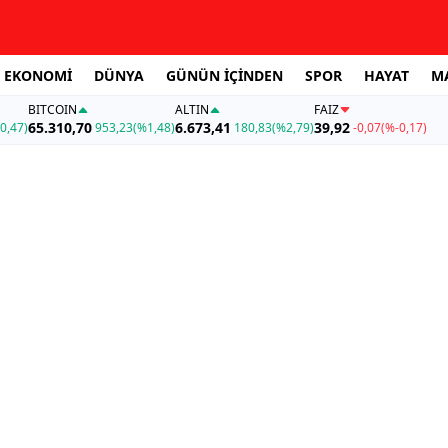
EKONOMİ
DÜNYA
GÜNÜN İÇİNDEN
SPOR
HAYAT
M
BITCOIN
ALTIN
FAİZ
65.310,70
6.673,41
39,92
0,47)
953,23
(%1,48)
180,83
(%2,79)
-0,07
(%-0,17)