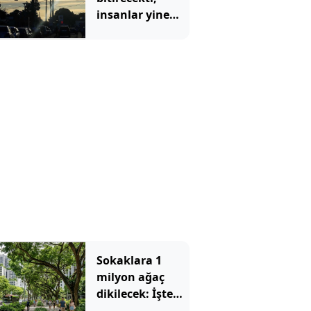
insanlar yine
trafiği seçti: 170
milyon dolarlık
teleferik
bomboş kaldı
Sokaklara 1
milyon ağaç
dikilecek: İşte
nedeni