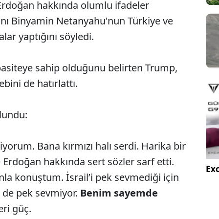
rdoğan hakkında olumlu ifadeler
anı Binyamin Netanyahu'nun Türkiye ve
lar yaptığını söyledi.
apasiteye sahip olduğunu belirten Trump,
bini de hatırlattı.
lundu:
orum. Bana kırmızı halı serdi. Harika bir
Erdoğan hakkında sert sözler sarf etti.
Exc
unla konuştum. İsrail’i pek sevmediği için
yi de pek sevmiyor.
Benim sayemde
eri güç.