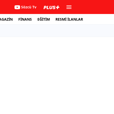
Sözcü Tv
AGAZİN
FİNANS
EĞİTİM
RESMİ İLANLAR