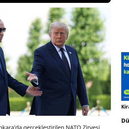
nald Trump, NATO Zirvesi'nde dikkat çeken
bulundu. AKP Genel Başkanı ve Cumhurbaşkanı
doğan'ın İsrail'le yaşanan gerilimde "isterse savaşa
" savunan Trump, "Ben olmasaydım girerdi"
ndı.
Kir
Dü
ara'da gerçekleştirilen NATO Zirvesi