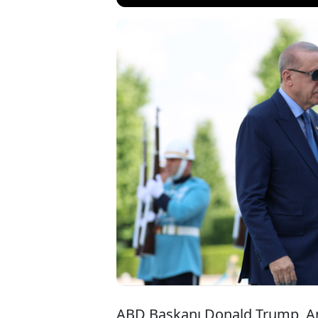
ABD Başkanı Do
açıklamalarda 
Recep Tayyip Er
girebileceğini
ifadelerini kulla
ABD Başkanı Donald Trump, Ank