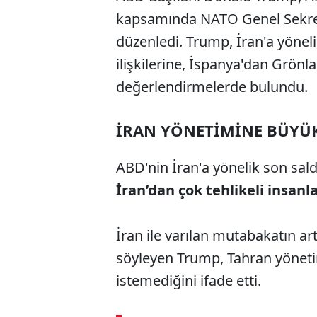
kapsamında NATO Genel Sekreter
düzenledi. Trump, İran'a yöneli
ilişkilerine, İspanya'dan Grönl
değerlendirmelerde bulundu.
İRAN YÖNETİMİNE BÜYÜ
ABD'nin İran'a yönelik son sald
İran’dan çok tehlikeli insan
İran ile varılan mutabakatın artı
söyleyen Trump, Tahran yönet
istemediğini ifade etti.
ABERİ OKU
➜