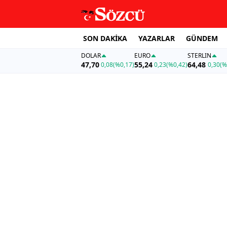
SON DAKİKA
YAZARLAR
GÜNDEM
DOLAR
EURO
STERLIN
47,70
55,24
64,48
0,08
(%0,17)
0,23
(%0,42)
0,30
(%