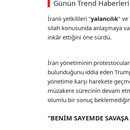
Günün Trend Haberleri
00:02
/ 02:14
İranlı yetkilileri "
yalancılık
" ve 
silah konusunda anlaşmaya var
inkâr ettiğini öne sürdü.
İran yönetiminin protestocula
bulunduğunu iddia eden Trump,
yönetime karşı harekete geçme
müzakere sürecinin devam etm
olumlu bir sonuç beklemediğini 
"BENİM SAYEMDE SAVAŞA