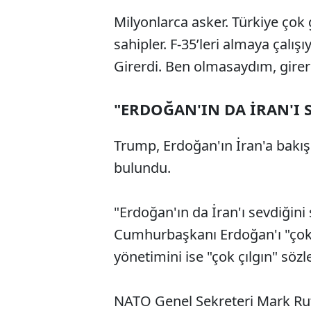
Milyonlarca asker. Türkiye çok 
sahipler. F-35’leri almaya çalış
Girerdi. Ben olmasaydım, girerdi
"ERDOĞAN'IN DA İRAN'I
Trump, Erdoğan'ın İran'a bakış
bulundu.
"Erdoğan'ın da İran'ı sevdiği
Cumhurbaşkanı Erdoğan'ı "çok a
yönetimini ise "çok çılgın" sözle
NATO Genel Sekreteri Mark Rut