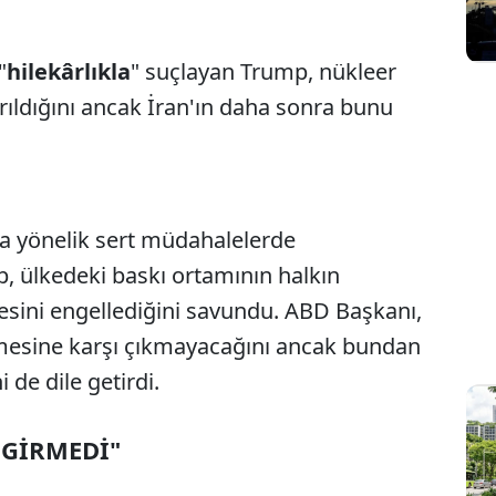
"
hilekârlıkla
" suçlayan Trump, nükleer
Sesi Aç
ıldığını ancak İran'ın daha sonra bunu
ra yönelik sert müdahalelerde
 ülkedeki baskı ortamının halkın
sini engellediğini savundu. ABD Başkanı,
esine karşı çıkmayacağını ancak bundan
de dile getirdi.
 GİRMEDİ"