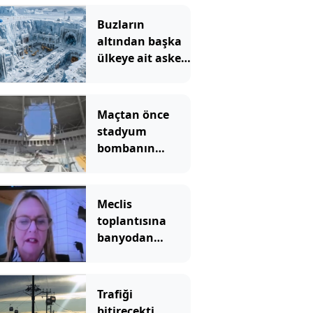
Buzların
altından başka
ülkeye ait askeri
üs çıktı
Maçtan önce
stadyum
bombanın
hedefi oldu: Ölü
ve yaralılar var
Meclis
toplantısına
banyodan
bağlanınca rezil
oldu: Arkadaki
meçhul gölge
Trafiği
kim?
bitirecekti,